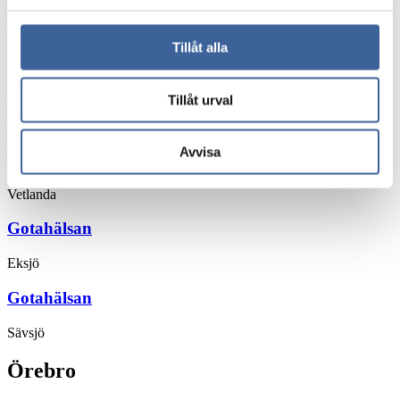
Gotahälsan
Tillåt alla
Nässjö
Gotahälsan
Tillåt urval
Tranås
Avvisa
Gotahälsan
Vetlanda
Gotahälsan
Eksjö
Gotahälsan
Sävsjö
Örebro