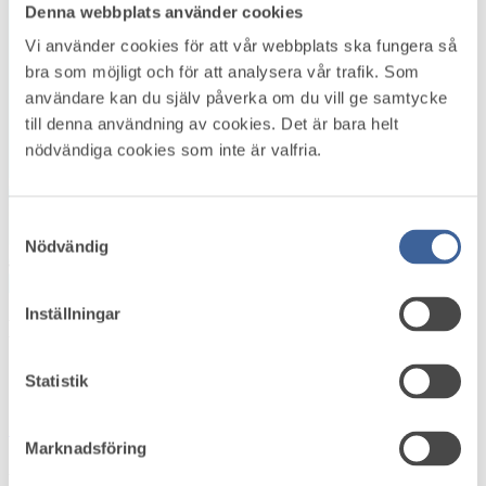
32
Denna webbplats använder cookies
8
Vi använder cookies för att vår webbplats ska fungera så
bra som möjligt och för att analysera vår trafik. Som
27
användare kan du själv påverka om du vill ge samtycke
till denna användning av cookies. Det är bara helt
nödvändiga cookies som inte är valfria.
179
2
154
Samtyckesval
Nödvändig
Leaflet
|
Map data ©
Google
Inställningar
Hitta företagshälsor
Jönköping
Statistik
Gotahälsan
Marknadsföring
Aneby