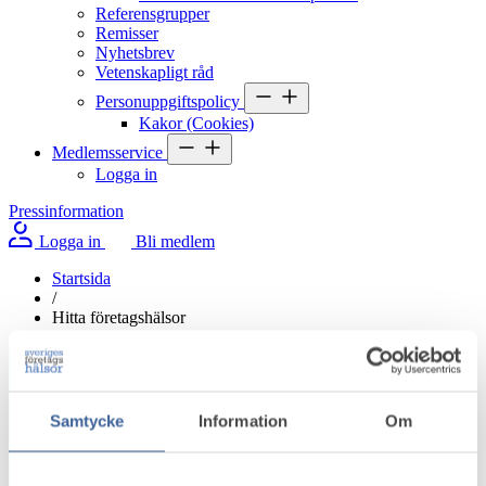
Referensgrupper
Remisser
Nyhetsbrev
Vetenskapligt råd
Personuppgiftspolicy
Kakor (Cookies)
Medlemsservice
Logga in
Pressinformation
Logga in
Bli medlem
Startsida
/
Hitta företagshälsor
+
−
Samtycke
Information
Om