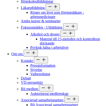
Högskoleutbildningar
Läkarutbildning
Röster om livet som företagsläkare -
arbetsmedicinare
Andra kurser & seminarier
Fokusområden - Utbildning
Alkohol och droger
Material till 15-metoden och kontrollerat
drickande
Psykisk hälsa i arbetslivet
Om oss
Kontakt
Pressinformation
Styrelse
Valberedning
Debatt
VD-perspektiv
Bli medlem
Auktoriserat medlemskap
Associerad samarbetspartner
Bli Associerad samarbetspartner