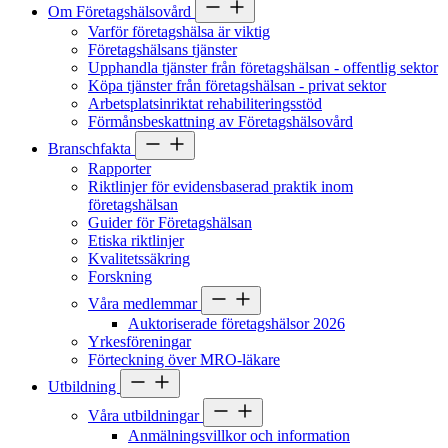
Om Företagshälsovård
Varför företagshälsa är viktig
Företagshälsans tjänster
Upphandla tjänster från företagshälsan - offentlig sektor
Köpa tjänster från företagshälsan - privat sektor
Arbetsplatsinriktat rehabiliteringsstöd
Förmånsbeskattning av Företagshälsovård
Branschfakta
Rapporter
Riktlinjer för evidensbaserad praktik inom
företagshälsan
Guider för Företagshälsan
Etiska riktlinjer
Kvalitetssäkring
Forskning
Våra medlemmar
Auktoriserade företagshälsor 2026
Yrkesföreningar
Förteckning över MRO-läkare
Utbildning
Våra utbildningar
Anmälningsvillkor och information