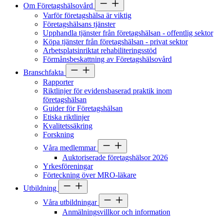
Om Företagshälsovård
Varför företagshälsa är viktig
Företagshälsans tjänster
Upphandla tjänster från företagshälsan - offentlig sektor
Köpa tjänster från företagshälsan - privat sektor
Arbetsplatsinriktat rehabiliteringsstöd
Förmånsbeskattning av Företagshälsovård
Branschfakta
Rapporter
Riktlinjer för evidensbaserad praktik inom
företagshälsan
Guider för Företagshälsan
Etiska riktlinjer
Kvalitetssäkring
Forskning
Våra medlemmar
Auktoriserade företagshälsor 2026
Yrkesföreningar
Förteckning över MRO-läkare
Utbildning
Våra utbildningar
Anmälningsvillkor och information