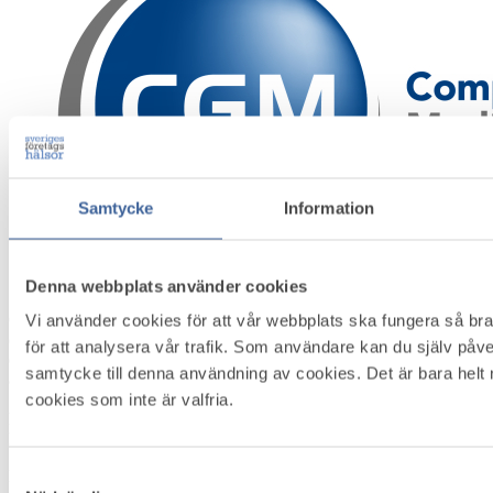
Samtycke
Information
Denna webbplats använder cookies
CompuGroup Medical, CGM är en internationell koncern inom
Vi använder cookies för att vår webbplats ska fungera så br
området e-hälsa med cirka 8500 medarbetare med lång och bred
för att analysera vår trafik. Som användare kan du själv påve
erfarenhet och kompetens inom medicinsk informatik, teknisk
samtycke till denna användning av cookies. Det är bara helt
arkitektur samt bred kunskap kring vårdens egna processer. CGMs
e-hälsolösningar stödjer behoven inom företagshälsovård,
cookies som inte är valfria.
högspecialiserad vård, primärvård, social service, rehabilitering,
laboratorier, tandvård, barnhälsovård och elevhälsa.
Samtyckesval
Företaget är marknadsledande leverantör i Sverige av journalsystem