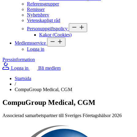
Referensgrupper
Remisser
Nyhetsbrev
Vetenskapligt råd
Personuppgiftspolicy
Kakor (Cookies)
Medlemsservice
Logga in
Pressinformation
Logga in
Bli medlem
Startsida
/
CompuGroup Medical, CGM
CompuGroup Medical, CGM
Associerad samarbetspartner till Sveriges Företagshälsor 2026