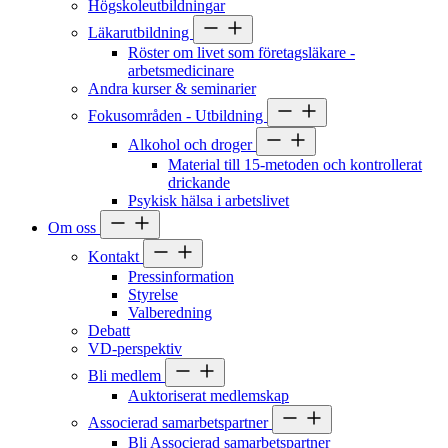
Högskoleutbildningar
Läkarutbildning
Röster om livet som företagsläkare -
arbetsmedicinare
Andra kurser & seminarier
Fokusområden - Utbildning
Alkohol och droger
Material till 15-metoden och kontrollerat
drickande
Psykisk hälsa i arbetslivet
Om oss
Kontakt
Pressinformation
Styrelse
Valberedning
Debatt
VD-perspektiv
Bli medlem
Auktoriserat medlemskap
Associerad samarbetspartner
Bli Associerad samarbetspartner