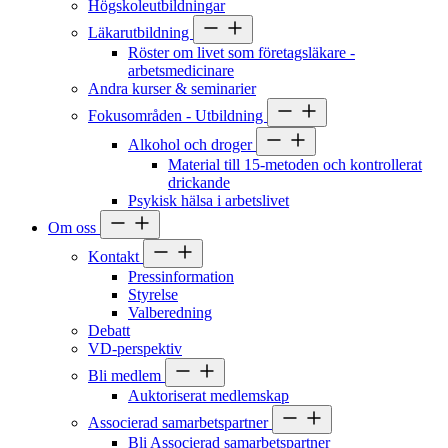
Högskoleutbildningar
Läkarutbildning
Röster om livet som företagsläkare -
arbetsmedicinare
Andra kurser & seminarier
Fokusområden - Utbildning
Alkohol och droger
Material till 15-metoden och kontrollerat
drickande
Psykisk hälsa i arbetslivet
Om oss
Kontakt
Pressinformation
Styrelse
Valberedning
Debatt
VD-perspektiv
Bli medlem
Auktoriserat medlemskap
Associerad samarbetspartner
Bli Associerad samarbetspartner