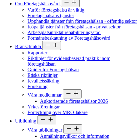
Om Företagshälsovård
Varför företagshälsa är viktig
Företagshälsans tjänster
Upphandla tjänster från företagshälsan - offentlig sektor
Köpa tjänster från företagshälsan - privat sektor
Arbetsplatsinriktat rehabiliteringsstöd
Förmånsbeskattning av Företagshälsovård
Branschfakta
Rapporter
Riktlinjer för evidensbaserad praktik inom
företagshälsan
Guider för Företagshälsan
Etiska riktlinjer
Kvalitetssäkring
Forskning
Våra medlemmar
Auktoriserade företagshälsor 2026
Yrkesföreningar
Förteckning över MRO-läkare
Utbildning
Våra utbildningar
Anmälningsvillkor och information