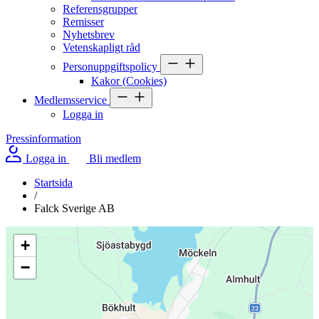
Referensgrupper
Remisser
Nyhetsbrev
Vetenskapligt råd
Personuppgiftspolicy
Kakor (Cookies)
Medlemsservice
Logga in
Pressinformation
Logga in
Bli medlem
Startsida
/
Falck Sverige AB
+
−