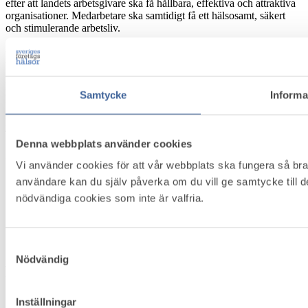
efter att landets arbetsgivare ska få hållbara, effektiva och attraktiva
organisationer. Medarbetare ska samtidigt få ett hälsosamt, säkert
och stimulerande arbetsliv.
Kontakt
Box 5501, 114 85 Stockholm
Samtycke
Informa
Besöksadress: Näringslivets Hus, Storgatan 19
E-post:
info@foretagshalsor.se
Telefon:
08-762 67 46
Denna webbplats använder cookies
Innehåll
Vi använder cookies för att vår webbplats ska fungera så bra 
användare kan du själv påverka om du vill ge samtycke till 
Om Företagshälsovård
nödvändiga cookies som inte är valfria.
Medlemsservice
Bli medlem
Kontakt
Om Cookies
Samtyckesval
Nödvändig
Följ oss
Inställningar