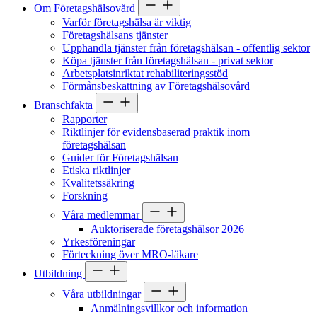
Om Företagshälsovård
Varför företagshälsa är viktig
Företagshälsans tjänster
Upphandla tjänster från företagshälsan - offentlig sektor
Köpa tjänster från företagshälsan - privat sektor
Arbetsplatsinriktat rehabiliteringsstöd
Förmånsbeskattning av Företagshälsovård
Branschfakta
Rapporter
Riktlinjer för evidensbaserad praktik inom
företagshälsan
Guider för Företagshälsan
Etiska riktlinjer
Kvalitetssäkring
Forskning
Våra medlemmar
Auktoriserade företagshälsor 2026
Yrkesföreningar
Förteckning över MRO-läkare
Utbildning
Våra utbildningar
Anmälningsvillkor och information