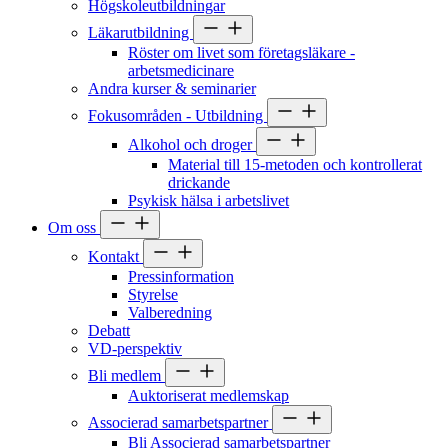
Högskoleutbildningar
Läkarutbildning
Röster om livet som företagsläkare -
arbetsmedicinare
Andra kurser & seminarier
Fokusområden - Utbildning
Alkohol och droger
Material till 15-metoden och kontrollerat
drickande
Psykisk hälsa i arbetslivet
Om oss
Kontakt
Pressinformation
Styrelse
Valberedning
Debatt
VD-perspektiv
Bli medlem
Auktoriserat medlemskap
Associerad samarbetspartner
Bli Associerad samarbetspartner