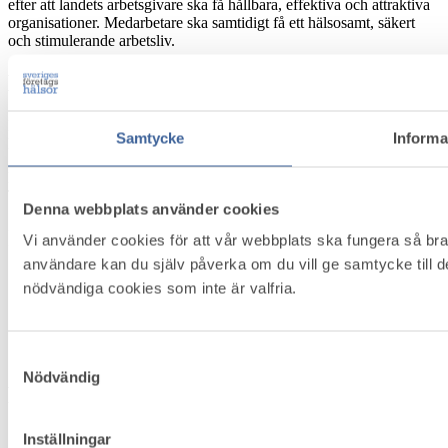
efter att landets arbetsgivare ska få hållbara, effektiva och attraktiva
organisationer. Medarbetare ska samtidigt få ett hälsosamt, säkert
och stimulerande arbetsliv.
Kontakt
Box 5501, 114 85 Stockholm
Samtycke
Informa
Besöksadress: Näringslivets Hus, Storgatan 19
E-post:
info@foretagshalsor.se
Telefon:
08-762 67 46
Denna webbplats använder cookies
Innehåll
Vi använder cookies för att vår webbplats ska fungera så bra 
användare kan du själv påverka om du vill ge samtycke till 
Om Företagshälsovård
nödvändiga cookies som inte är valfria.
Medlemsservice
Bli medlem
Kontakt
Om Cookies
Samtyckesval
Nödvändig
Följ oss
Inställningar