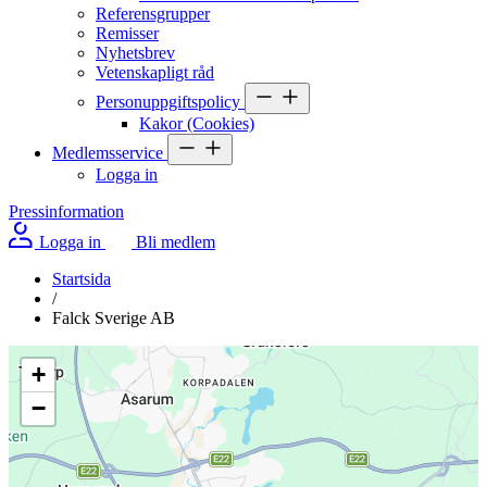
Referensgrupper
Remisser
Nyhetsbrev
Vetenskapligt råd
Personuppgiftspolicy
Kakor (Cookies)
Medlemsservice
Logga in
Pressinformation
Logga in
Bli medlem
Startsida
/
Falck Sverige AB
+
−