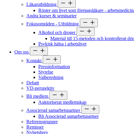
Läkarutbildning
Röster om livet som företagsläkare - arbetsmedicin
Andra kurser & seminarier
Fokusområden - Utbildning
Alkohol och droger
Material till 15-metoden och kontrollerat dr
Psykisk hälsa i arbetslivet
Om oss
Kontakt
Pressinformation
Styrelse
Valberedning
Debatt
VD-perspektiv
Bli medlem
Auktoriserat medlemskap
Associerad samarbetspartner
Bli Associerad samarbetspartner
Referensgrupper
Remisser
Nyhetsbrev