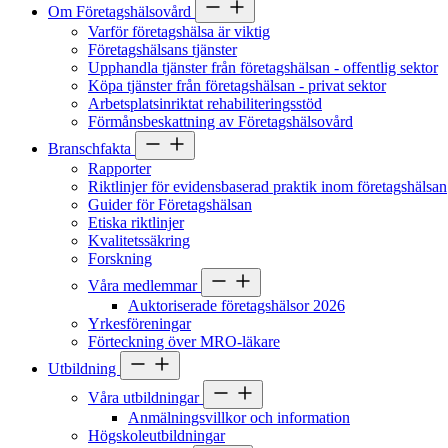
Om Företagshälsovård
Varför företagshälsa är viktig
Företagshälsans tjänster
Upphandla tjänster från företagshälsan - offentlig sektor
Köpa tjänster från företagshälsan - privat sektor
Arbetsplatsinriktat rehabiliteringsstöd
Förmånsbeskattning av Företagshälsovård
Branschfakta
Rapporter
Riktlinjer för evidensbaserad praktik inom företagshälsan
Guider för Företagshälsan
Etiska riktlinjer
Kvalitetssäkring
Forskning
Våra medlemmar
Auktoriserade företagshälsor 2026
Yrkesföreningar
Förteckning över MRO-läkare
Utbildning
Våra utbildningar
Anmälningsvillkor och information
Högskoleutbildningar