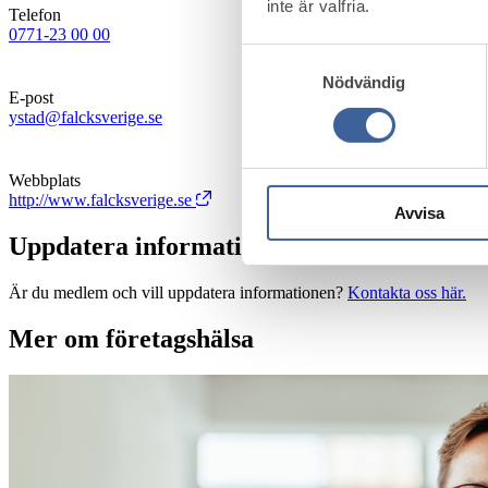
inte är valfria.
Telefon
0771-23 00 00
Samtyckesval
Nödvändig
E-post
ystad@falcksverige.se
Webbplats
http://www.falcksverige.se
Avvisa
Uppdatera information
Är du medlem och vill uppdatera informationen?
Kontakta oss här.
Mer om företagshälsa