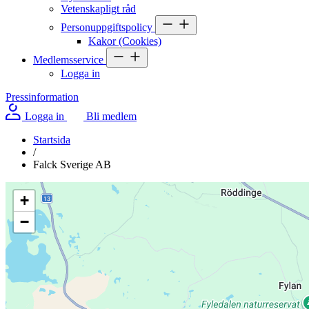
Vetenskapligt råd
Personuppgiftspolicy
Kakor (Cookies)
Medlemsservice
Logga in
Pressinformation
Logga in
Bli medlem
Startsida
/
Falck Sverige AB
+
−