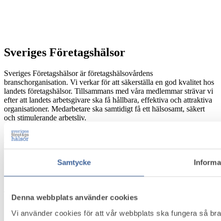
Sveriges Företagshälsor
Sveriges Företagshälsor är företagshälsovårdens
branschorganisation. Vi verkar för att säkerställa en god kvalitet hos
landets företagshälsor. Tillsammans med våra medlemmar strävar vi
efter att landets arbetsgivare ska få hållbara, effektiva och attraktiva
organisationer. Medarbetare ska samtidigt få ett hälsosamt, säkert
och stimulerande arbetsliv.
Kontakt
Box 5501, 114 85 Stockholm
Samtycke
Informa
Besöksadress: Näringslivets Hus, Storgatan 19
E-post:
info@foretagshalsor.se
Telefon:
08-762 67 46
Denna webbplats använder cookies
Innehåll
Vi använder cookies för att vår webbplats ska fungera så bra 