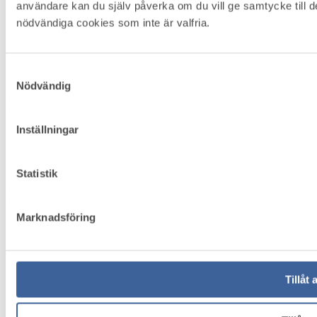
användare kan du själv påverka om du vill ge samtycke till 
Om Företagshälsovård
nödvändiga cookies som inte är valfria.
Medlemsservice
Bli medlem
Kontakt
Samtyckesval
Om Cookies
Nödvändig
Följ oss
Inställningar
LinkedIn
Facebook
Statistik
Nyhetsbrev
Marknadsföring
Håll dig uppdaterad, anmäl dig till vårt nyhetsbrev idag!
Prenumerera
Tillåt 