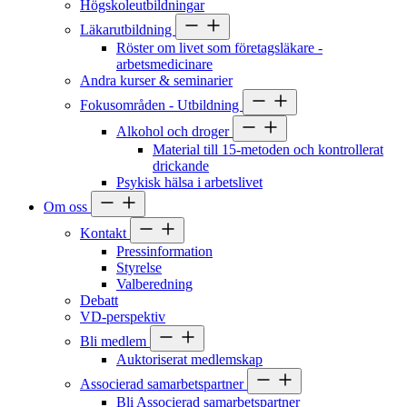
Högskoleutbildningar
Läkarutbildning
Röster om livet som företagsläkare -
arbetsmedicinare
Andra kurser & seminarier
Fokusområden - Utbildning
Alkohol och droger
Material till 15-metoden och kontrollerat
drickande
Psykisk hälsa i arbetslivet
Om oss
Kontakt
Pressinformation
Styrelse
Valberedning
Debatt
VD-perspektiv
Bli medlem
Auktoriserat medlemskap
Associerad samarbetspartner
Bli Associerad samarbetspartner