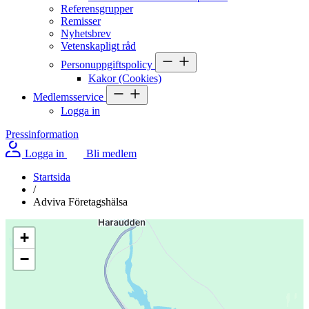
Referensgrupper
Remisser
Nyhetsbrev
Vetenskapligt råd
Personuppgiftspolicy
Kakor (Cookies)
Medlemsservice
Logga in
Pressinformation
Logga in
Bli medlem
Startsida
/
Adviva Företagshälsa
+
−