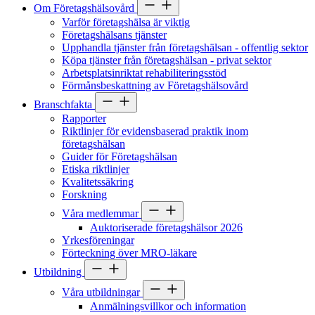
Om Företagshälsovård
Varför företagshälsa är viktig
Företagshälsans tjänster
Upphandla tjänster från företagshälsan - offentlig sektor
Köpa tjänster från företagshälsan - privat sektor
Arbetsplatsinriktat rehabiliteringsstöd
Förmånsbeskattning av Företagshälsovård
Branschfakta
Rapporter
Riktlinjer för evidensbaserad praktik inom
företagshälsan
Guider för Företagshälsan
Etiska riktlinjer
Kvalitetssäkring
Forskning
Våra medlemmar
Auktoriserade företagshälsor 2026
Yrkesföreningar
Förteckning över MRO-läkare
Utbildning
Våra utbildningar
Anmälningsvillkor och information