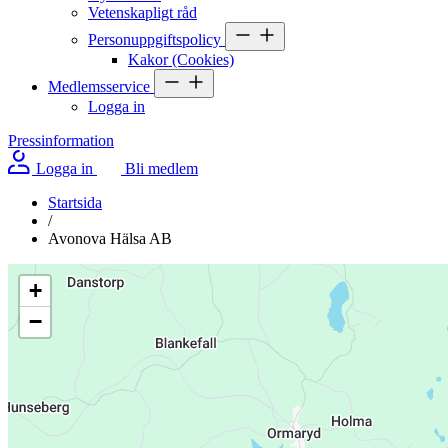
Vetenskapligt råd
Personuppgiftspolicy
Kakor (Cookies)
Medlemsservice
Logga in
Pressinformation
Logga in
Bli medlem
Startsida
/
Avonova Hälsa AB
+
−