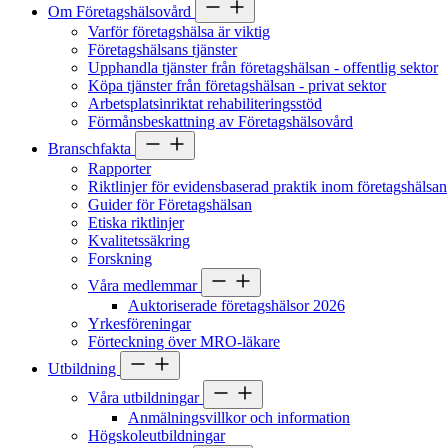
Om Företagshälsovård
Varför företagshälsa är viktig
Företagshälsans tjänster
Upphandla tjänster från företagshälsan - offentlig sektor
Köpa tjänster från företagshälsan - privat sektor
Arbetsplatsinriktat rehabiliteringsstöd
Förmånsbeskattning av Företagshälsovård
Branschfakta
Rapporter
Riktlinjer för evidensbaserad praktik inom företagshälsan
Guider för Företagshälsan
Etiska riktlinjer
Kvalitetssäkring
Forskning
Våra medlemmar
Auktoriserade företagshälsor 2026
Yrkesföreningar
Förteckning över MRO-läkare
Utbildning
Våra utbildningar
Anmälningsvillkor och information
Högskoleutbildningar