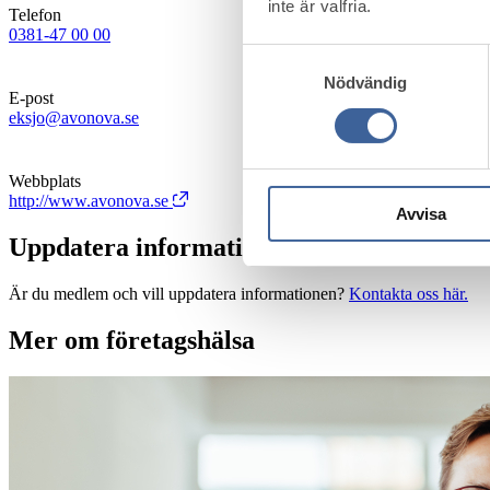
inte är valfria.
Telefon
0381-47 00 00
Samtyckesval
Nödvändig
E-post
eksjo@avonova.se
Webbplats
http://www.avonova.se
Avvisa
Uppdatera information
Är du medlem och vill uppdatera informationen?
Kontakta oss här.
Mer om företagshälsa