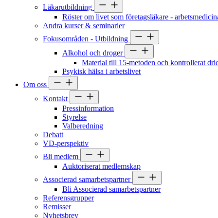
Läkarutbildning
Röster om livet som företagsläkare - arbetsmedicin
Andra kurser & seminarier
Fokusområden - Utbildning
Alkohol och droger
Material till 15-metoden och kontrollerat dr
Psykisk hälsa i arbetslivet
Om oss
Kontakt
Pressinformation
Styrelse
Valberedning
Debatt
VD-perspektiv
Bli medlem
Auktoriserat medlemskap
Associerad samarbetspartner
Bli Associerad samarbetspartner
Referensgrupper
Remisser
Nyhetsbrev