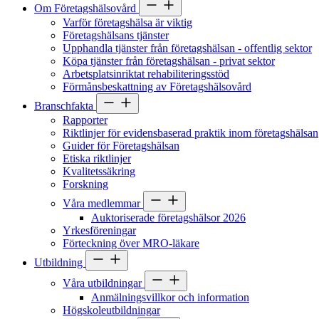
Om Företagshälsovård
Varför företagshälsa är viktig
Företagshälsans tjänster
Upphandla tjänster från företagshälsan - offentlig sektor
Köpa tjänster från företagshälsan - privat sektor
Arbetsplatsinriktat rehabiliteringsstöd
Förmånsbeskattning av Företagshälsovård
Branschfakta
Rapporter
Riktlinjer för evidensbaserad praktik inom företagshälsan
Guider för Företagshälsan
Etiska riktlinjer
Kvalitetssäkring
Forskning
Våra medlemmar
Auktoriserade företagshälsor 2026
Yrkesföreningar
Förteckning över MRO-läkare
Utbildning
Våra utbildningar
Anmälningsvillkor och information
Högskoleutbildningar