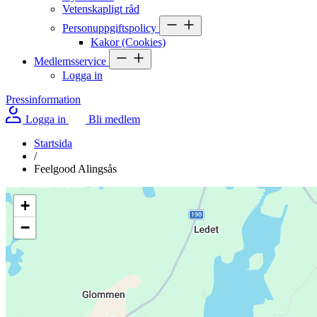
Vetenskapligt råd
Personuppgiftspolicy
Kakor (Cookies)
Medlemsservice
Logga in
Pressinformation
Logga in
Bli medlem
Startsida
/
Feelgood Alingsås
+
−