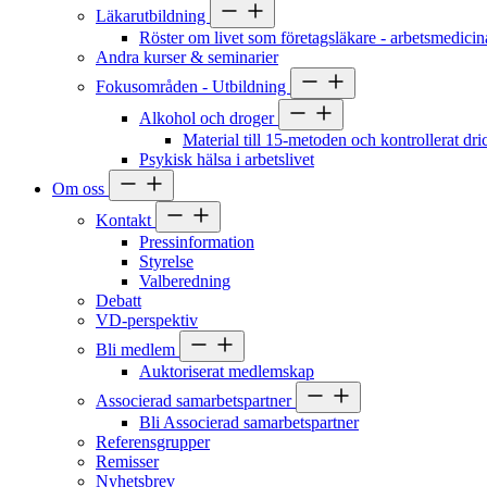
Läkarutbildning
Röster om livet som företagsläkare - arbetsmedicin
Andra kurser & seminarier
Fokusområden - Utbildning
Alkohol och droger
Material till 15-metoden och kontrollerat dr
Psykisk hälsa i arbetslivet
Om oss
Kontakt
Pressinformation
Styrelse
Valberedning
Debatt
VD-perspektiv
Bli medlem
Auktoriserat medlemskap
Associerad samarbetspartner
Bli Associerad samarbetspartner
Referensgrupper
Remisser
Nyhetsbrev