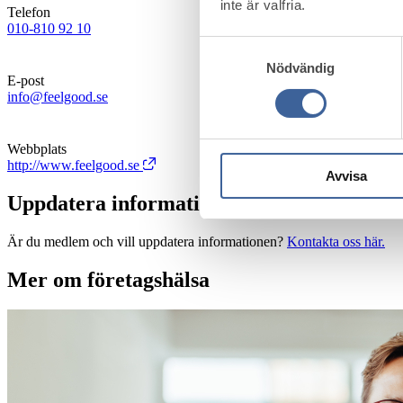
inte är valfria.
Telefon
010-810 92 10
Samtyckesval
Nödvändig
E-post
info@feelgood.se
Webbplats
http://www.feelgood.se
Avvisa
Uppdatera information
Är du medlem och vill uppdatera informationen?
Kontakta oss här.
Mer om företagshälsa