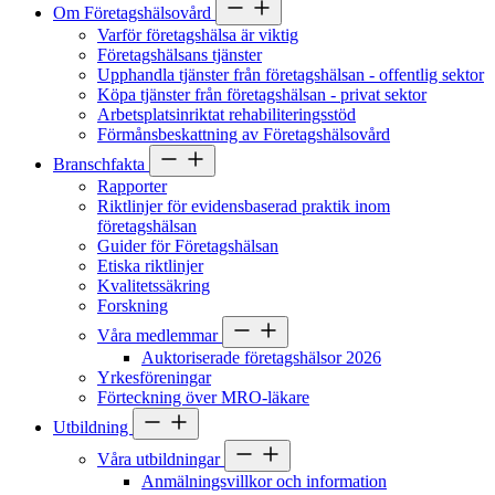
Om Företagshälsovård
Varför företagshälsa är viktig
Företagshälsans tjänster
Upphandla tjänster från företagshälsan - offentlig sektor
Köpa tjänster från företagshälsan - privat sektor
Arbetsplatsinriktat rehabiliteringsstöd
Förmånsbeskattning av Företagshälsovård
Branschfakta
Rapporter
Riktlinjer för evidensbaserad praktik inom
företagshälsan
Guider för Företagshälsan
Etiska riktlinjer
Kvalitetssäkring
Forskning
Våra medlemmar
Auktoriserade företagshälsor 2026
Yrkesföreningar
Förteckning över MRO-läkare
Utbildning
Våra utbildningar
Anmälningsvillkor och information