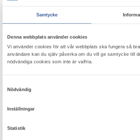
Box 5501, 114 85 Stockholm
Samtycke
Informa
Besöksadress: Näringslivets Hus, Storgatan 19
E-post:
info@foretagshalsor.se
Telefon:
08-762 67 46
Denna webbplats använder cookies
Innehåll
Vi använder cookies för att vår webbplats ska fungera så bra 
användare kan du själv påverka om du vill ge samtycke till 
Om Företagshälsovård
nödvändiga cookies som inte är valfria.
Medlemsservice
Bli medlem
Kontakt
Om Cookies
Samtyckesval
Nödvändig
Följ oss
Inställningar
LinkedIn
Facebook
Statistik
Nyhetsbrev