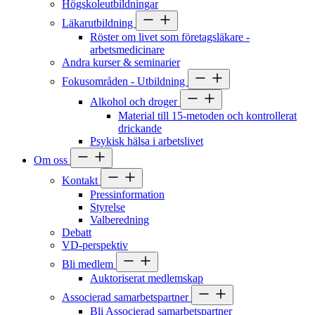
Högskoleutbildningar
Läkarutbildning
Röster om livet som företagsläkare -
arbetsmedicinare
Andra kurser & seminarier
Fokusområden - Utbildning
Alkohol och droger
Material till 15-metoden och kontrollerat
drickande
Psykisk hälsa i arbetslivet
Om oss
Kontakt
Pressinformation
Styrelse
Valberedning
Debatt
VD-perspektiv
Bli medlem
Auktoriserat medlemskap
Associerad samarbetspartner
Bli Associerad samarbetspartner