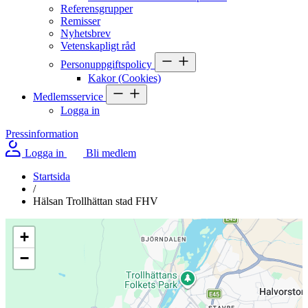
Referensgrupper
Remisser
Nyhetsbrev
Vetenskapligt råd
Personuppgiftspolicy
Kakor (Cookies)
Medlemsservice
Logga in
Pressinformation
Logga in
Bli medlem
Startsida
/
Hälsan Trollhättan stad FHV
+
−