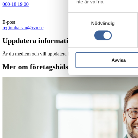
inte är valfria.
060-18 19 00
Samtyckesval
E-post
Nödvändig
regionhalsan@rvn.se
Uppdatera information
Är du medlem och vill uppdatera informationen?
Kontakta oss här.
Avvisa
Mer om företagshälsa