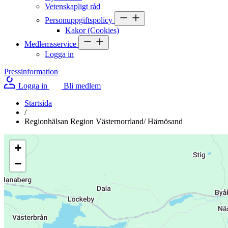
Vetenskapligt råd
Personuppgiftspolicy
Kakor (Cookies)
Medlemsservice
Logga in
Pressinformation
Logga in
Bli medlem
Startsida
/
Regionhälsan Region Västernorrland/ Härnösand
+
−