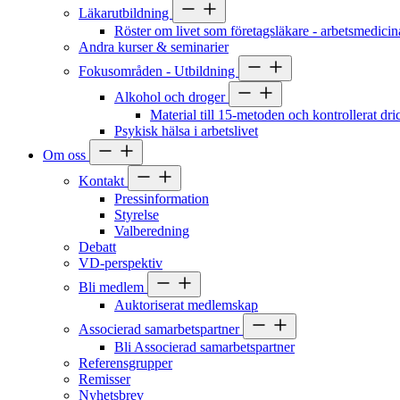
Läkarutbildning
Röster om livet som företagsläkare - arbetsmedicin
Andra kurser & seminarier
Fokusområden - Utbildning
Alkohol och droger
Material till 15-metoden och kontrollerat dr
Psykisk hälsa i arbetslivet
Om oss
Kontakt
Pressinformation
Styrelse
Valberedning
Debatt
VD-perspektiv
Bli medlem
Auktoriserat medlemskap
Associerad samarbetspartner
Bli Associerad samarbetspartner
Referensgrupper
Remisser
Nyhetsbrev