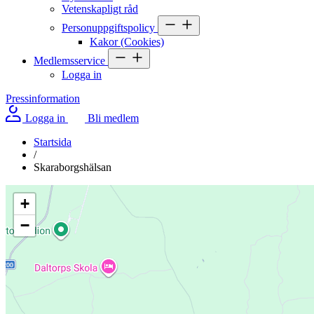
Vetenskapligt råd
Personuppgiftspolicy
Kakor (Cookies)
Medlemsservice
Logga in
Pressinformation
Logga in
Bli medlem
Startsida
/
Skaraborgshälsan
+
−