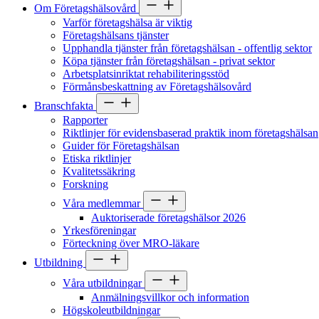
Om Företagshälsovård
Varför företagshälsa är viktig
Företagshälsans tjänster
Upphandla tjänster från företagshälsan - offentlig sektor
Köpa tjänster från företagshälsan - privat sektor
Arbetsplatsinriktat rehabiliteringsstöd
Förmånsbeskattning av Företagshälsovård
Branschfakta
Rapporter
Riktlinjer för evidensbaserad praktik inom företagshälsan
Guider för Företagshälsan
Etiska riktlinjer
Kvalitetssäkring
Forskning
Våra medlemmar
Auktoriserade företagshälsor 2026
Yrkesföreningar
Förteckning över MRO-läkare
Utbildning
Våra utbildningar
Anmälningsvillkor och information
Högskoleutbildningar