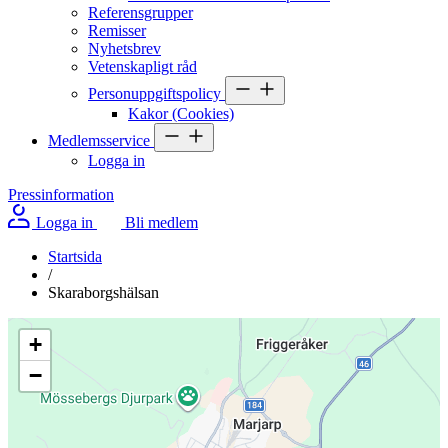
Referensgrupper
Remisser
Nyhetsbrev
Vetenskapligt råd
Personuppgiftspolicy
Kakor (Cookies)
Medlemsservice
Logga in
Pressinformation
Logga in
Bli medlem
Startsida
/
Skaraborgshälsan
+
−