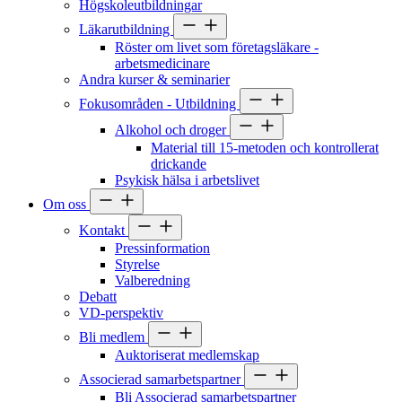
Högskoleutbildningar
Läkarutbildning
Röster om livet som företagsläkare -
arbetsmedicinare
Andra kurser & seminarier
Fokusområden - Utbildning
Alkohol och droger
Material till 15-metoden och kontrollerat
drickande
Psykisk hälsa i arbetslivet
Om oss
Kontakt
Pressinformation
Styrelse
Valberedning
Debatt
VD-perspektiv
Bli medlem
Auktoriserat medlemskap
Associerad samarbetspartner
Bli Associerad samarbetspartner