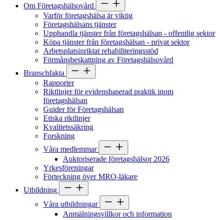
Om Företagshälsovård
Varför företagshälsa är viktig
Företagshälsans tjänster
Upphandla tjänster från företagshälsan - offentlig sektor
Köpa tjänster från företagshälsan - privat sektor
Arbetsplatsinriktat rehabiliteringsstöd
Förmånsbeskattning av Företagshälsovård
Branschfakta
Rapporter
Riktlinjer för evidensbaserad praktik inom
företagshälsan
Guider för Företagshälsan
Etiska riktlinjer
Kvalitetssäkring
Forskning
Våra medlemmar
Auktoriserade företagshälsor 2026
Yrkesföreningar
Förteckning över MRO-läkare
Utbildning
Våra utbildningar
Anmälningsvillkor och information