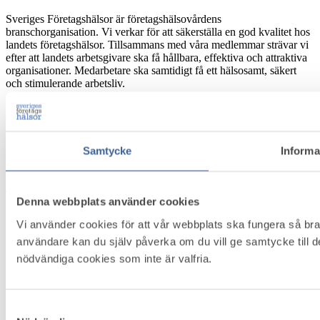
Sveriges Företagshälsor är företagshälsovårdens
branschorganisation. Vi verkar för att säkerställa en god kvalitet hos
landets företagshälsor. Tillsammans med våra medlemmar strävar vi
efter att landets arbetsgivare ska få hållbara, effektiva och attraktiva
organisationer. Medarbetare ska samtidigt få ett hälsosamt, säkert
och stimulerande arbetsliv.
Kontakt
Box 5501, 114 85 Stockholm
Samtycke
Informa
Besöksadress: Näringslivets Hus, Storgatan 19
E-post:
info@foretagshalsor.se
Telefon:
08-762 67 46
Denna webbplats använder cookies
Innehåll
Vi använder cookies för att vår webbplats ska fungera så bra 
användare kan du själv påverka om du vill ge samtycke till 
Om Företagshälsovård
nödvändiga cookies som inte är valfria.
Medlemsservice
Bli medlem
Kontakt
Om Cookies
Samtyckesval