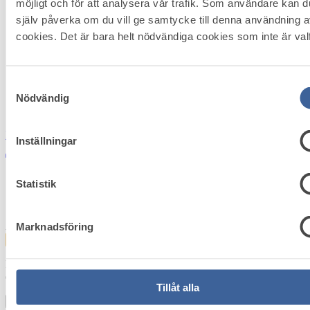
möjligt och för att analysera vår trafik. Som användare kan d
Referensgrupper
själv påverka om du vill ge samtycke till denna användning 
Remisser
Nyhetsbrev
cookies. Det är bara helt nödvändiga cookies som inte är valf
Vetenskapligt råd
Personuppgiftspolicy
Kakor (Cookies)
Samtyckesval
Medlemsservice
Nödvändig
Logga in
Pressinformation
Inställningar
Logga in
Bli medlem
Startsida
Statistik
/
Återställ ditt lösenord
Användarnamn eller e-postadress
Marknadsföring
Instruktioner om hur du återställer ditt lösenord kommer skickas till
din registrerade e-postadress.
Tillåt alla