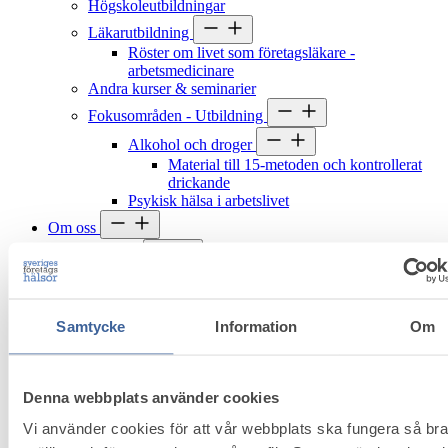
Högskoleutbildningar
Läkarutbildning
Röster om livet som företagsläkare -
arbetsmedicinare
Andra kurser & seminarier
Fokusområden - Utbildning
Alkohol och droger
Material till 15-metoden och kontrollerat
drickande
Psykisk hälsa i arbetslivet
Om oss
Kontakt
Pressinformation
Styrelse
Valberedning
Samtycke
Information
Om
Debatt
VD-perspektiv
Bli medlem
Auktoriserat medlemskap
Denna webbplats använder cookies
Associerad samarbetspartner
Vi använder cookies för att vår webbplats ska fungera så br
Bli Associerad samarbetspartner