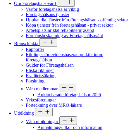
Om Företagshälsovård
Varför företagshälsa är viktig
Företagshälsans tjänster
Upphandla tjänster från företagshälsan - offentlig sektor
Köpa tjänster från företagshälsan - privat sektor
Arbetsplatsinriktat rehabiliteringsstöd
Förmånsbeskattning av Företagshälsovård
Branschfakta
Rapporter
Riktlinjer för evidensbaserad praktik inom
företagshälsan
Guider för Företagshälsan
Etiska riktlinjer
Kvalitetssäkring
Forskning
Våra medlemmar
Auktoriserade företagshälsor 2026
Yrkesföreningar
Förteckning över MRO-läkare
Utbildning
Våra utbildningar
Anmälningsvillkor och information