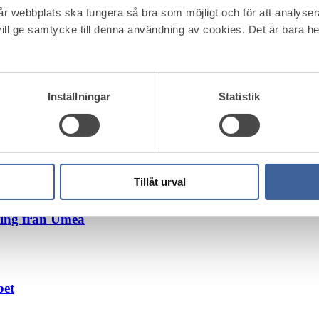
etod gör jobbet. Det som fungerar är en mix av insatser och förhållnings
vår webbplats ska fungera så bra som möjligt och för att analyse
ill ge samtycke till denna användning av cookies. Det är bara 
i och riktning
Inställningar
Statistik
Tillåt urval
ning från Umeå
bet