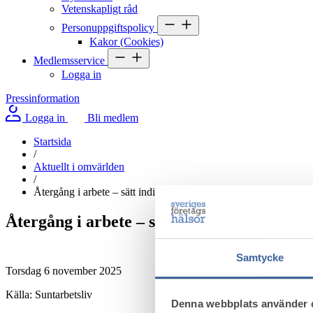
Vetenskapligt råd
Personuppgiftspolicy
Kakor (Cookies)
Medlemsservice
Logga in
Pressinformation
Logga in
Bli medlem
Startsida
/
Aktuellt i omvärlden
/
Återgång i arbete – sätt individen i centrum
Återgång i arbete – sätt individen i centru
Samtycke
Torsdag 6 november 2025
Källa: Suntarbetsliv
Denna webbplats använder 