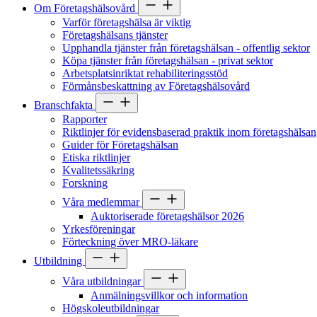
Om Företagshälsovård
Varför företagshälsa är viktig
Företagshälsans tjänster
Upphandla tjänster från företagshälsan - offentlig sektor
Köpa tjänster från företagshälsan - privat sektor
Arbetsplatsinriktat rehabiliteringsstöd
Förmånsbeskattning av Företagshälsovård
Branschfakta
Rapporter
Riktlinjer för evidensbaserad praktik inom företagshälsan
Guider för Företagshälsan
Etiska riktlinjer
Kvalitetssäkring
Forskning
Våra medlemmar
Auktoriserade företagshälsor 2026
Yrkesföreningar
Förteckning över MRO-läkare
Utbildning
Våra utbildningar
Anmälningsvillkor och information
Högskoleutbildningar