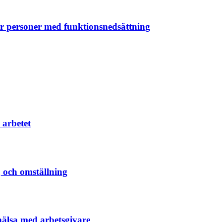
ör personer med funktionsnedsättning
 arbetet
g och omställning
hälsa med arbetsgivare