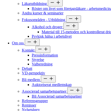
Läkarutbildning
Röster om livet som företagsläkare - arbetsmedicin
Andra kurser & seminarier
Fokusområden - Utbildning
Alkohol och droger
Material till 15-metoden och kontrollerat dr
Psykisk hälsa i arbetslivet
Om oss
Kontakt
Pressinformation
Styrelse
Valberedning
Debatt
VD-perspektiv
Bli medlem
Auktoriserat medlemskap
Associerad samarbetspartner
Bli Associerad samarbetspartner
Referensgrupper
Remisser
Nyhetsbrev