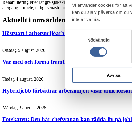
Rehabilitering efter längre sjukskrivning är komplext. Ingen enskild m
Vi använder cookies för att 
återgång i arbete, enligt senaste forskningen.
Läs mer
kan du själv påverka om du v
Aktuellt i omvärlden
inte är valfria.
Höststart i arbetsmiljö­arbetet – skapa struktur, energ
Samtyckesval
Nödvändig
Onsdag 5 augusti 2026
Var med och forma framtidens arbetsmiljöstandard
Avvisa
Tisdag 4 augusti 2026
Hybridjobb förbättrar arbetsmiljön visar unik forsk
Måndag 3 augusti 2026
Forskaren: Den här chefsvanan kan rädda liv på job