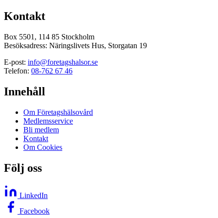
Kontakt
Box 5501, 114 85 Stockholm
Besöksadress: Näringslivets Hus, Storgatan 19
E-post:
info@foretagshalsor.se
Telefon:
08-762 67 46
Innehåll
Om Företagshälsovård
Medlemsservice
Bli medlem
Kontakt
Om Cookies
Följ oss
LinkedIn
Facebook