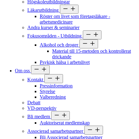
Högskoleutbildningar
Läkarutbildning
Röster om livet som företagsläkare -
arbetsmedicinare
Andra kurser & seminarier
Fokusområden - Utbildning
Alkohol och droger
Material till 15-metoden och kontrollerat
drickande
Psykisk hälsa i arbetslivet
Om oss
Kontakt
Pressinformation
Styrelse
Valberedning
Debatt
VD-perspektiv
Bli medlem
Auktoriserat medlemskap
Associerad samarbetspartner
Bli Associerad samarbetspartner