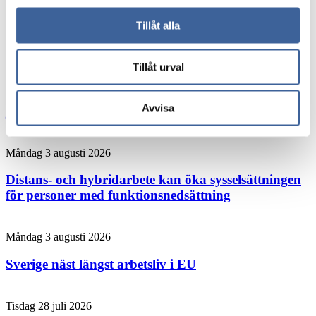
Hybridjobb förbättrar arbetsmiljön visar unik
forskning från Umeå
Tillåt alla
Tillåt urval
Måndag 3 augusti 2026
Forskaren: Den här chefsvanan kan rädda liv på
Avvisa
jobbet
Måndag 3 augusti 2026
Distans- och hybridarbete kan öka sysselsättningen
för personer med funktionsnedsättning
Måndag 3 augusti 2026
Sverige näst längst arbetsliv i EU
Tisdag 28 juli 2026