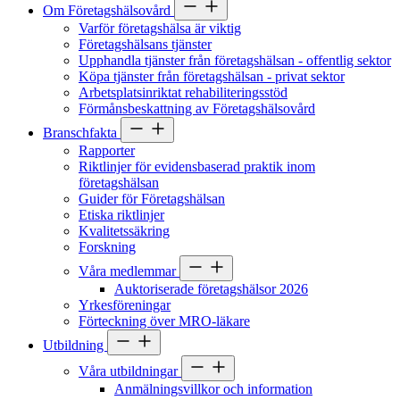
Om Företagshälsovård
Varför företagshälsa är viktig
Företagshälsans tjänster
Upphandla tjänster från företagshälsan - offentlig sektor
Köpa tjänster från företagshälsan - privat sektor
Arbetsplatsinriktat rehabiliteringsstöd
Förmånsbeskattning av Företagshälsovård
Branschfakta
Rapporter
Riktlinjer för evidensbaserad praktik inom
företagshälsan
Guider för Företagshälsan
Etiska riktlinjer
Kvalitetssäkring
Forskning
Våra medlemmar
Auktoriserade företagshälsor 2026
Yrkesföreningar
Förteckning över MRO-läkare
Utbildning
Våra utbildningar
Anmälningsvillkor och information