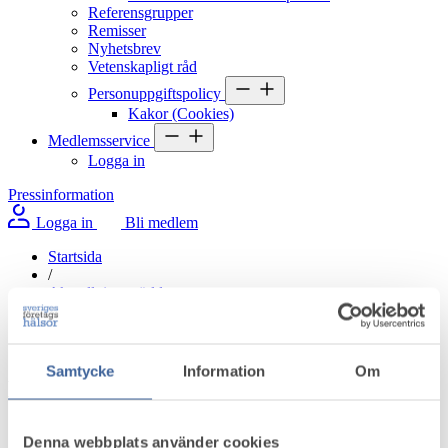
Referensgrupper
Remisser
Nyhetsbrev
Vetenskapligt råd
Personuppgiftspolicy
Kakor (Cookies)
Medlemsservice
Logga in
Pressinformation
Logga in
Bli medlem
Startsida
/
Aktuellt i omvärlden
/
Lågt deltagande i hälsokontroller väcker oro för oupptäckta
vibrationsskador
Samtycke
Information
Om
Lågt deltagande i hälsokontroller väcker
oro för oupptäckta vibrationsskador
Denna webbplats använder cookies