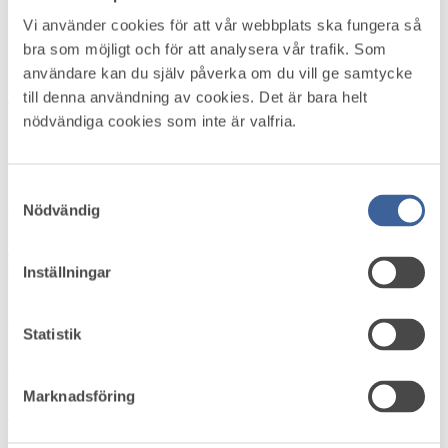
Vi använder cookies för att vår webbplats ska fungera så
Fredag 12 juni 2026
bra som möjligt och för att analysera vår trafik. Som
Källa: Vetenskap & Hälsa
användare kan du själv påverka om du vill ge samtycke
till denna användning av cookies. Det är bara helt
Trots lagkrav går bara mellan 5 till 10 procent av arbetstagare som
nödvändiga cookies som inte är valfria.
utsätts för vibrationer på medicinska kontroller. Det visar en ny
studie från Lunds universitet. Resultaten tyder på brister i hur
kontrollerna genomförs i praktiken.
Läs mer
Samtyckesval
Aktuellt i omvärlden
Nödvändig
Höststart i arbetsmiljö­arbetet – skapa struktur,
energi och riktning
Inställningar
Onsdag 5 augusti 2026
Statistik
Var med och forma framtidens arbetsmiljöstandard
Marknadsföring
Tisdag 4 augusti 2026