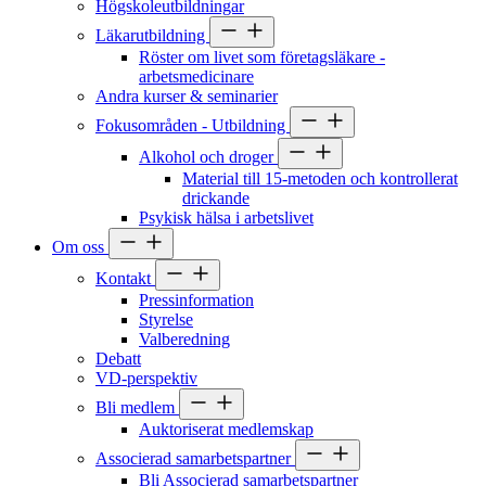
Högskoleutbildningar
Läkarutbildning
Röster om livet som företagsläkare -
arbetsmedicinare
Andra kurser & seminarier
Fokusområden - Utbildning
Alkohol och droger
Material till 15-metoden och kontrollerat
drickande
Psykisk hälsa i arbetslivet
Om oss
Kontakt
Pressinformation
Styrelse
Valberedning
Debatt
VD-perspektiv
Bli medlem
Auktoriserat medlemskap
Associerad samarbetspartner
Bli Associerad samarbetspartner