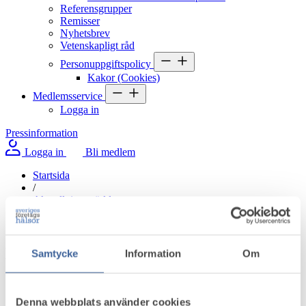
Referensgrupper
Remisser
Nyhetsbrev
Vetenskapligt råd
Personuppgiftspolicy
Kakor (Cookies)
Medlemsservice
Logga in
Pressinformation
Logga in
Bli medlem
Startsida
/
Aktuellt i omvärlden
/
Minister besökte KI:s nya centrum för återgång i arbete
Minister besökte KI:s nya centrum för
Samtycke
Information
Om
återgång i arbete
Denna webbplats använder cookies