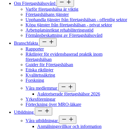
Om Företagshälsovård
Varför företagshälsa är viktig
Företagshälsans tjänster
Upphandla tjänster från företagshälsan - offentlig sektor
Köpa tjänster från företagshälsan - privat sektor
Arbetsplatsinriktat rehabiliteringsstöd
Förmånsbeskattning av Företagshälsovård
Branschfakta
Rapporter
Riktlinjer för evidensbaserad praktik inom
företagshälsan
Guider för Företagshälsan
Etiska riktlinjer
Kvalitetssäkring
Forskning
Våra medlemmar
Auktoriserade företagshälsor 2026
Yrkesföreningar
Förteckning över MRO-läkare
Utbildning
Våra utbildningar
Anmälningsvillkor och information