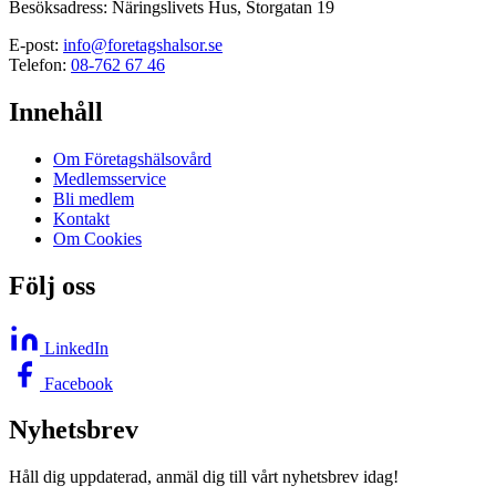
Besöksadress: Näringslivets Hus, Storgatan 19
E-post:
info@foretagshalsor.se
Telefon:
08-762 67 46
Innehåll
Om Företagshälsovård
Medlemsservice
Bli medlem
Kontakt
Om Cookies
Följ oss
LinkedIn
Facebook
Nyhetsbrev
Håll dig uppdaterad, anmäl dig till vårt nyhetsbrev idag!