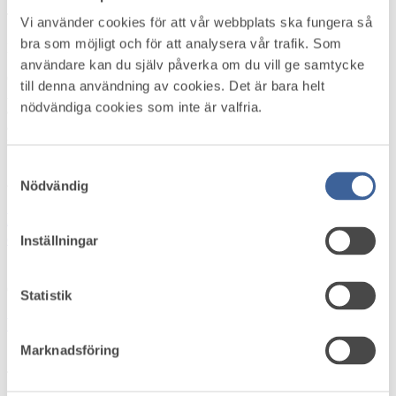
Tisdag 7 april 2026
Vi använder cookies för att vår webbplats ska fungera så
bra som möjligt och för att analysera vår trafik. Som
Källa: Karolinska Institutet
användare kan du själv påverka om du vill ge samtycke
Onsdagen den 25 mars besökte äldre- och socialförsäkringsminister
till denna användning av cookies. Det är bara helt
Anna Tenje Liljeholmens universitetsvårdcentral för att ta del av
nödvändiga cookies som inte är valfria.
arbetet inom det nybildade Stockholms centrum för återgång i
arbete. Centret leds av Theo Bodin, docent vid Institutet för
miljömedicin, Karolinska Institutet.
Läs mer
Samtyckesval
Aktuellt i omvärlden
Nödvändig
Höststart i arbetsmiljö­arbetet – skapa struktur,
energi och riktning
Inställningar
Onsdag 5 augusti 2026
Statistik
Var med och forma framtidens arbetsmiljöstandard
Marknadsföring
Tisdag 4 augusti 2026