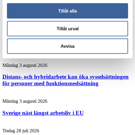
Hybridjobb förbättrar arbetsmiljön visar unik
forskning från Umeå
Tillåt alla
Tillåt urval
Måndag 3 augusti 2026
Forskaren: Den här chefsvanan kan rädda liv på
Avvisa
jobbet
Måndag 3 augusti 2026
Distans- och hybridarbete kan öka sysselsättningen
för personer med funktionsnedsättning
Måndag 3 augusti 2026
Sverige näst längst arbetsliv i EU
Tisdag 28 juli 2026