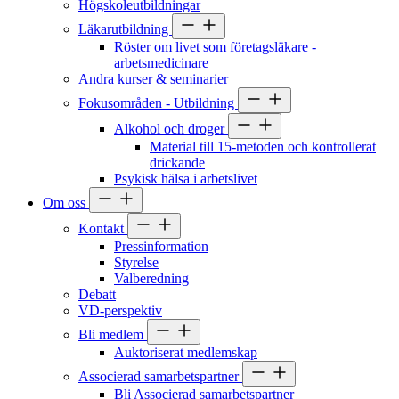
Högskoleutbildningar
Läkarutbildning
Röster om livet som företagsläkare -
arbetsmedicinare
Andra kurser & seminarier
Fokusområden - Utbildning
Alkohol och droger
Material till 15-metoden och kontrollerat
drickande
Psykisk hälsa i arbetslivet
Om oss
Kontakt
Pressinformation
Styrelse
Valberedning
Debatt
VD-perspektiv
Bli medlem
Auktoriserat medlemskap
Associerad samarbetspartner
Bli Associerad samarbetspartner