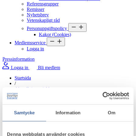
Referensgrupper
Remisser
Nyhetsbrev
Vetenskapligt råd
Personuppgiftspolicy
Kakor (Cookies)
Medlemsservice
Logga in
Pressinformation
Logga in
Bli medlem
Startsida
/
Aktuellt i omvärlden
/
Nu sänks trösklarna för återgång i arbete vid sjukskrivning
Nu sänks trösklarna för återgång i arbete
Samtycke
Information
Om
vid sjukskrivning
Denna webbplats använder cookies