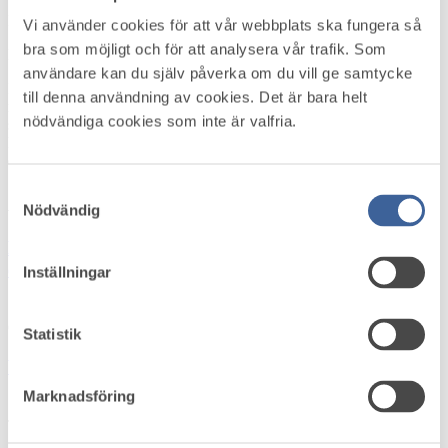
Måndag 2 mars 2026
Vi använder cookies för att vår webbplats ska fungera så
bra som möjligt och för att analysera vår trafik. Som
Källa: Regeringskansliet
användare kan du själv påverka om du vill ge samtycke
Ingen ska fastna i sjukskrivning längre än nödvändigt. Nu har
till denna användning av cookies. Det är bara helt
regeringens lagförslag om arbetsprövning utan att förlora sin
nödvändiga cookies som inte är valfria.
sjukpenning trätt i kraft. Reformen innebär att det blir möjligt att
komma tillbaka genom att pröva att arbeta utan att riskera sin
ekonomiska trygghet.
Läs mer
Samtyckesval
Aktuellt i omvärlden
Nödvändig
Höststart i arbetsmiljö­arbetet – skapa struktur,
energi och riktning
Inställningar
Onsdag 5 augusti 2026
Statistik
Var med och forma framtidens arbetsmiljöstandard
Marknadsföring
Tisdag 4 augusti 2026