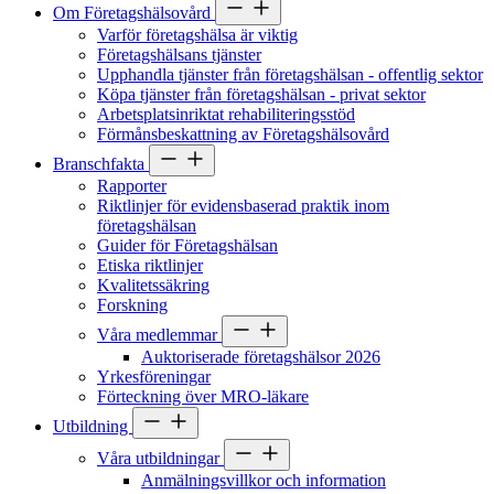
Om Företagshälsovård
Varför företagshälsa är viktig
Företagshälsans tjänster
Upphandla tjänster från företagshälsan - offentlig sektor
Köpa tjänster från företagshälsan - privat sektor
Arbetsplatsinriktat rehabiliteringsstöd
Förmånsbeskattning av Företagshälsovård
Branschfakta
Rapporter
Riktlinjer för evidensbaserad praktik inom
företagshälsan
Guider för Företagshälsan
Etiska riktlinjer
Kvalitetssäkring
Forskning
Våra medlemmar
Auktoriserade företagshälsor 2026
Yrkesföreningar
Förteckning över MRO-läkare
Utbildning
Våra utbildningar
Anmälningsvillkor och information