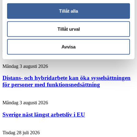
Hybridjobb förbättrar arbetsmiljön visar unik
forskning från Umeå
Tillåt alla
Tillåt urval
Måndag 3 augusti 2026
Forskaren: Den här chefsvanan kan rädda liv på
Avvisa
jobbet
Måndag 3 augusti 2026
Distans- och hybridarbete kan öka sysselsättningen
för personer med funktionsnedsättning
Måndag 3 augusti 2026
Sverige näst längst arbetsliv i EU
Tisdag 28 juli 2026