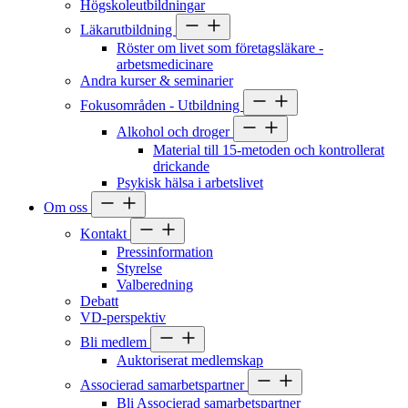
Högskoleutbildningar
Läkarutbildning
Röster om livet som företagsläkare -
arbetsmedicinare
Andra kurser & seminarier
Fokusområden - Utbildning
Alkohol och droger
Material till 15-metoden och kontrollerat
drickande
Psykisk hälsa i arbetslivet
Om oss
Kontakt
Pressinformation
Styrelse
Valberedning
Debatt
VD-perspektiv
Bli medlem
Auktoriserat medlemskap
Associerad samarbetspartner
Bli Associerad samarbetspartner