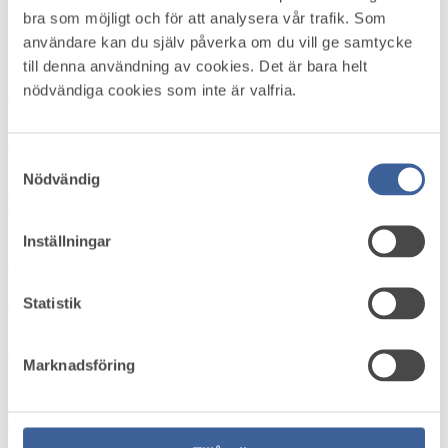
bra som möjligt och för att analysera vår trafik. Som
Källa: Kollega
användare kan du själv påverka om du vill ge samtycke
Blir det lätt ett glas för mycket? Lite för ofta? Gör drickandet att du
till denna användning av cookies. Det är bara helt
ibland känner dig trött och seg på jobbet? Då kan det vara läge för
nödvändiga cookies som inte är valfria.
en alkoholpaus. Läs mer
Aktuellt i omvärlden
Samtyckesval
Nödvändig
Höststart i arbetsmiljö­arbetet – skapa struktur,
energi och riktning
Inställningar
Onsdag 5 augusti 2026
Var med och forma framtidens arbetsmiljöstandard
Statistik
Tisdag 4 augusti 2026
Marknadsföring
Hybridjobb förbättrar arbetsmiljön visar unik
forskning från Umeå