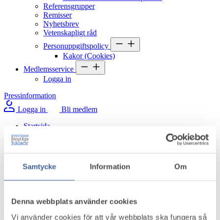
Referensgrupper
Remisser
Nyhetsbrev
Vetenskapligt råd
Personuppgiftspolicy
Kakor (Cookies)
Medlemsservice
Logga in
Pressinformation
Logga in
Bli medlem
Startsida
/
Aktuellt i omvärlden
/
Så hälsosam är en vit månad
Samtycke
Information
Om
Så hälsosam är en vit månad
Denna webbplats använder cookies
Måndag 8 september 2025
Vi använder cookies för att vår webbplats ska fungera så