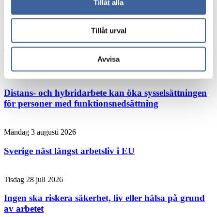
Tillåt alla
Måndag 3 augusti 2026
Tillåt urval
Forskaren: Den här chefsvanan kan rädda liv på
jobbet
Avvisa
Måndag 3 augusti 2026
Distans- och hybridarbete kan öka sysselsättningen
för personer med funktionsnedsättning
Måndag 3 augusti 2026
Sverige näst längst arbetsliv i EU
Tisdag 28 juli 2026
Ingen ska riskera säkerhet, liv eller hälsa på grund
av arbetet