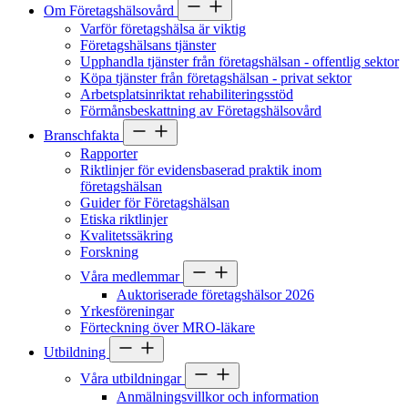
Om Företagshälsovård
Varför företagshälsa är viktig
Företagshälsans tjänster
Upphandla tjänster från företagshälsan - offentlig sektor
Köpa tjänster från företagshälsan - privat sektor
Arbetsplatsinriktat rehabiliteringsstöd
Förmånsbeskattning av Företagshälsovård
Branschfakta
Rapporter
Riktlinjer för evidensbaserad praktik inom
företagshälsan
Guider för Företagshälsan
Etiska riktlinjer
Kvalitetssäkring
Forskning
Våra medlemmar
Auktoriserade företagshälsor 2026
Yrkesföreningar
Förteckning över MRO-läkare
Utbildning
Våra utbildningar
Anmälningsvillkor och information