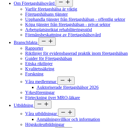
Om Företagshälsovård
Varför företagshälsa är viktig
Företagshälsans tjänster
Upphandla tjänster från företagshälsan - offentlig sektor
Köpa tjänster från företagshälsan - privat sektor
Arbetsplatsinriktat rehabiliteringsstöd
Förmånsbeskattning av Företagshälsovård
Branschfakta
Rapporter
Riktlinjer för evidensbaserad praktik inom företagshälsan
Guider för Företagshälsan
Etiska riktlinjer
Kvalitetssäkring
Forskning
Våra medlemmar
Auktoriserade företagshälsor 2026
Yrkesföreningar
Förteckning över MRO-läkare
Utbildning
Våra utbildningar
Anmälningsvillkor och information
Högskoleutbildningar