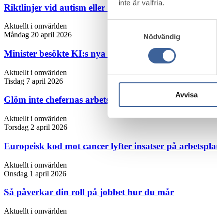
inte är valfria.
Riktlinjer vid autism eller adhd på arbetsplatsen
Samtyckesval
Aktuellt i omvärlden
Måndag 20 april 2026
Nödvändig
Minister besökte KI:s nya centrum för återgång i arbe
Aktuellt i omvärlden
Tisdag 7 april 2026
Avvisa
Glöm inte chefernas arbetsmiljö
Aktuellt i omvärlden
Torsdag 2 april 2026
Europeisk kod mot cancer lyfter insatser på arbetspla
Aktuellt i omvärlden
Onsdag 1 april 2026
Så påverkar din roll på jobbet hur du mår
Aktuellt i omvärlden