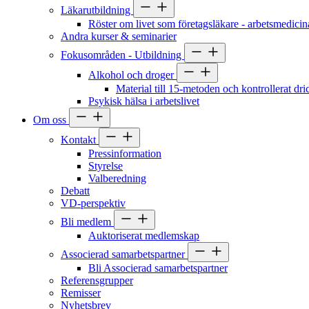
Läkarutbildning
Röster om livet som företagsläkare - arbetsmedicin
Andra kurser & seminarier
Fokusområden - Utbildning
Alkohol och droger
Material till 15-metoden och kontrollerat dr
Psykisk hälsa i arbetslivet
Om oss
Kontakt
Pressinformation
Styrelse
Valberedning
Debatt
VD-perspektiv
Bli medlem
Auktoriserat medlemskap
Associerad samarbetspartner
Bli Associerad samarbetspartner
Referensgrupper
Remisser
Nyhetsbrev