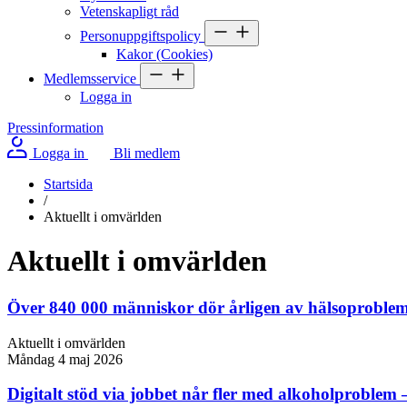
Vetenskapligt råd
Personuppgiftspolicy
Kakor (Cookies)
Medlemsservice
Logga in
Pressinformation
Logga in
Bli medlem
Startsida
/
Aktuellt i omvärlden
Aktuellt i omvärlden
Över 840 000 människor dör årligen av hälsoproblem k
Aktuellt i omvärlden
Måndag 4 maj 2026
Digitalt stöd via jobbet når fler med alkoholproblem 