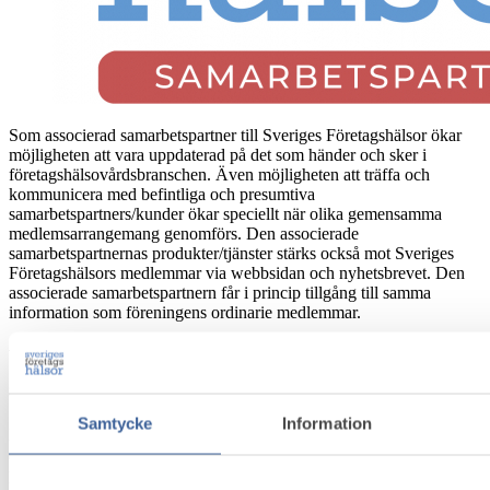
Som associerad samarbetspartner till Sveriges Företagshälsor ökar
möjligheten att vara uppdaterad på det som händer och sker i
företagshälsovårdsbranschen. Även möjligheten att träffa och
kommunicera med befintliga och presumtiva
samarbetspartners/kunder ökar speciellt när olika gemensamma
medlemsarrangemang genomförs. Den associerade
samarbetspartnernas produkter/tjänster stärks också mot Sveriges
Företagshälsors medlemmar via webbsidan och nyhetsbrevet. Den
associerade samarbetspartnern får i princip tillgång till samma
information som föreningens ordinarie medlemmar.
Vem kan bli associerad
samarbetspartner?
Samtycke
Information
Den som bedriver forskning, konsultverksamhet eller har andra
affärsmässiga förbindelser med våra medlemsföretag som innebär att
producera eller marknadsföra produkter eller tjänster till dem och