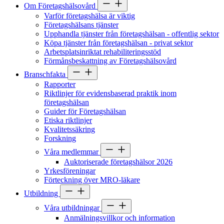
Om Företagshälsovård
Varför företagshälsa är viktig
Företagshälsans tjänster
Upphandla tjänster från företagshälsan - offentlig sektor
Köpa tjänster från företagshälsan - privat sektor
Arbetsplatsinriktat rehabiliteringsstöd
Förmånsbeskattning av Företagshälsovård
Branschfakta
Rapporter
Riktlinjer för evidensbaserad praktik inom
företagshälsan
Guider för Företagshälsan
Etiska riktlinjer
Kvalitetssäkring
Forskning
Våra medlemmar
Auktoriserade företagshälsor 2026
Yrkesföreningar
Förteckning över MRO-läkare
Utbildning
Våra utbildningar
Anmälningsvillkor och information