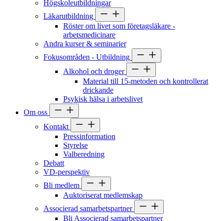
Högskoleutbildningar
Läkarutbildning
Röster om livet som företagsläkare -
arbetsmedicinare
Andra kurser & seminarier
Fokusområden - Utbildning
Alkohol och droger
Material till 15-metoden och kontrollerat
drickande
Psykisk hälsa i arbetslivet
Om oss
Kontakt
Pressinformation
Styrelse
Valberedning
Debatt
VD-perspektiv
Bli medlem
Auktoriserat medlemskap
Associerad samarbetspartner
Bli Associerad samarbetspartner