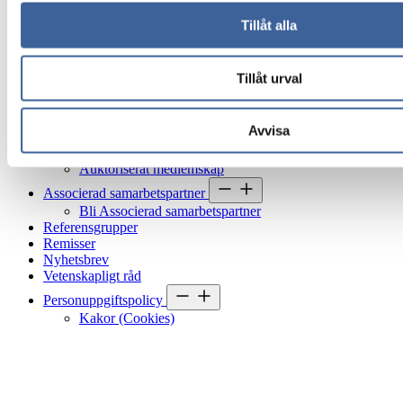
Tillåt alla
Kontakt
Pressinformation
Tillåt urval
Styrelse
Valberedning
Debatt
VD-perspektiv
Avvisa
Bli medlem
Auktoriserat medlemskap
Associerad samarbetspartner
Bli Associerad samarbetspartner
Referensgrupper
Remisser
Nyhetsbrev
Vetenskapligt råd
Personuppgiftspolicy
Kakor (Cookies)