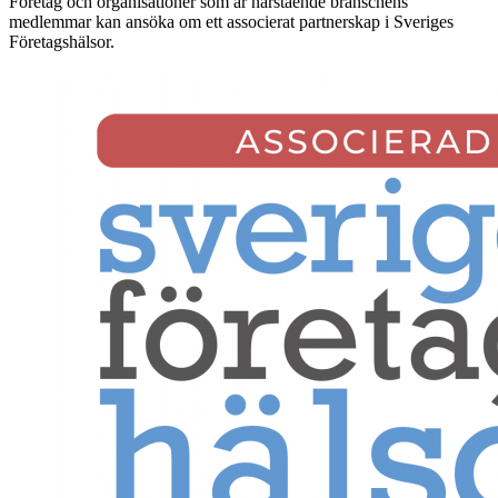
Företag och organisationer som är närstående branschens
medlemmar kan ansöka om ett associerat partnerskap i Sveriges
Företagshälsor.