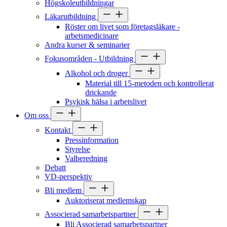
Högskoleutbildningar
Läkarutbildning
Röster om livet som företagsläkare -
arbetsmedicinare
Andra kurser & seminarier
Fokusområden - Utbildning
Alkohol och droger
Material till 15-metoden och kontrollerat
drickande
Psykisk hälsa i arbetslivet
Om oss
Kontakt
Pressinformation
Styrelse
Valberedning
Debatt
VD-perspektiv
Bli medlem
Auktoriserat medlemskap
Associerad samarbetspartner
Bli Associerad samarbetspartner