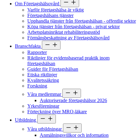
Om Företagshälsovård
Varför företagshälsa är viktig
Företagshälsans tjänster
Upphandla tjänster från företagshälsan - offentlig sektor
Köpa tjänster från företagshälsan - privat sektor
Arbetsplatsinriktat rehabiliteringsstöd
Förmånsbeskattning av Företagshälsovård
Branschfakta
Rapporter
Riktlinjer för evidensbaserad praktik inom
företagshälsan
Guider för Företagshälsan
Etiska riktlinjer
Kvalitetssäkring
Forskning
Våra medlemmar
Auktoriserade företagshälsor 2026
Yrkesföreningar
Förteckning över MRO-läkare
Utbildning
Våra utbildningar
Anmälningsvillkor och information