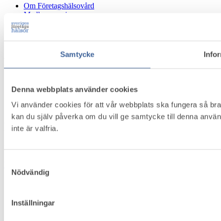
Om Företagshälsovård
Medlemsservice
Bli medlem
Kontakt
Om Cookies
Samtycke
Info
Följ oss
Denna webbplats använder cookies
LinkedIn
Vi använder cookies för att vår webbplats ska fungera så bra
Facebook
kan du själv påverka om du vill ge samtycke till denna anvä
Nyhetsbrev
inte är valfria.
Håll dig uppdaterad, anmäl dig till vårt nyhetsbrev idag!
Samtyckesval
Prenumerera
Nödvändig
Inställningar