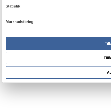
Statistik
Marknadsföring
Till
Tillå
Av