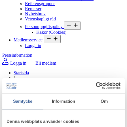
Referensgrupper
Remisser
Nyhetsbrev
Vetenskapligt råd
Personuppgiftspolicy
Kakor (Cookies)
Medlemsservice
Logga in
Pressinformation
Logga in
Bli medlem
Startsida
/
Aktuellt i omvärlden
/
Idag den 28 maj är det Stressfria dagen
Samtycke
Information
Om
Idag den 28 maj är det Stressfria dagen
Denna webbplats använder cookies
Torsdag 28 maj 2026