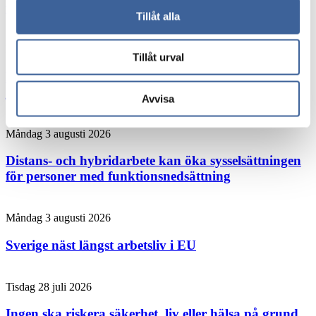
forskning från Umeå
Tillåt alla
Måndag 3 augusti 2026
Tillåt urval
Forskaren: Den här chefsvanan kan rädda liv på
jobbet
Avvisa
Måndag 3 augusti 2026
Distans- och hybridarbete kan öka sysselsättningen
för personer med funktionsnedsättning
Måndag 3 augusti 2026
Sverige näst längst arbetsliv i EU
Tisdag 28 juli 2026
Ingen ska riskera säkerhet, liv eller hälsa på grund