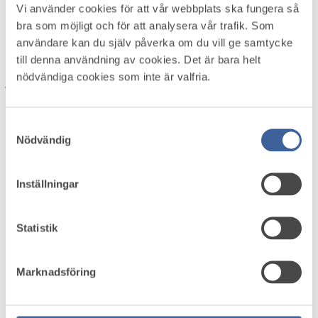
Vi använder cookies för att vår webbplats ska fungera så
Källa: Suntarbetsliv
bra som möjligt och för att analysera vår trafik. Som
användare kan du själv påverka om du vill ge samtycke
Återhämtning är det som krävs för att vi ska återfå balans både
kroppsligt och mentalt. Såväl vila som aktivitet kan vara
till denna användning av cookies. Det är bara helt
återhämtning. Passa på att ta en paus och prata om återhämtning på
nödvändiga cookies som inte är valfria.
jobbet och läs Suntarbetslivs återhämtningsguide – för en bättre
balans i vardagen.
Läs mer
Aktuellt i omvärlden
Samtyckesval
Nödvändig
Höststart i arbetsmiljö­arbetet – skapa struktur,
energi och riktning
Inställningar
Onsdag 5 augusti 2026
Statistik
Var med och forma framtidens arbetsmiljöstandard
Marknadsföring
Tisdag 4 augusti 2026
Hybridjobb förbättrar arbetsmiljön visar unik