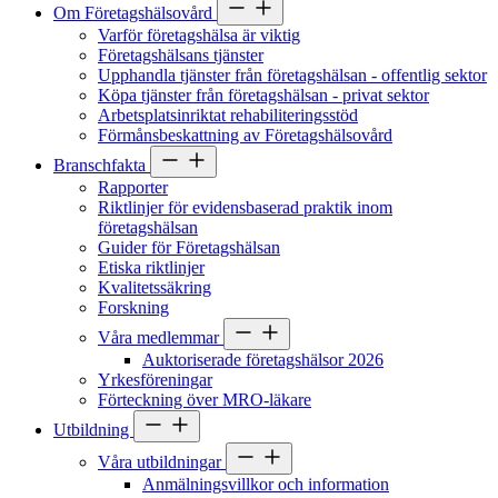
Om Företagshälsovård
Varför företagshälsa är viktig
Företagshälsans tjänster
Upphandla tjänster från företagshälsan - offentlig sektor
Köpa tjänster från företagshälsan - privat sektor
Arbetsplatsinriktat rehabiliteringsstöd
Förmånsbeskattning av Företagshälsovård
Branschfakta
Rapporter
Riktlinjer för evidensbaserad praktik inom
företagshälsan
Guider för Företagshälsan
Etiska riktlinjer
Kvalitetssäkring
Forskning
Våra medlemmar
Auktoriserade företagshälsor 2026
Yrkesföreningar
Förteckning över MRO-läkare
Utbildning
Våra utbildningar
Anmälningsvillkor och information