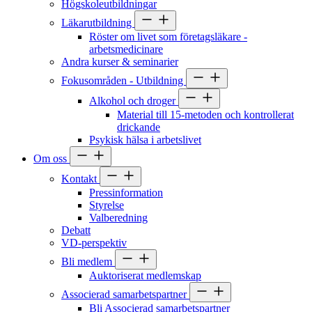
Högskoleutbildningar
Läkarutbildning
Röster om livet som företagsläkare -
arbetsmedicinare
Andra kurser & seminarier
Fokusområden - Utbildning
Alkohol och droger
Material till 15-metoden och kontrollerat
drickande
Psykisk hälsa i arbetslivet
Om oss
Kontakt
Pressinformation
Styrelse
Valberedning
Debatt
VD-perspektiv
Bli medlem
Auktoriserat medlemskap
Associerad samarbetspartner
Bli Associerad samarbetspartner