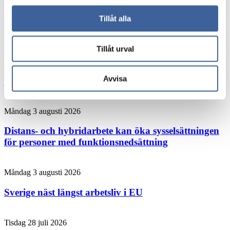
Hybridjobb förbättrar arbetsmiljön visar unik
forskning från Umeå
Tillåt alla
Tillåt urval
Måndag 3 augusti 2026
Forskaren: Den här chefsvanan kan rädda liv på
Avvisa
jobbet
Måndag 3 augusti 2026
Distans- och hybridarbete kan öka sysselsättningen
för personer med funktionsnedsättning
Måndag 3 augusti 2026
Sverige näst längst arbetsliv i EU
Tisdag 28 juli 2026