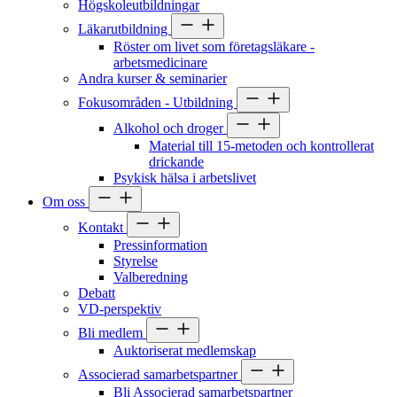
Högskoleutbildningar
Läkarutbildning
Röster om livet som företagsläkare -
arbetsmedicinare
Andra kurser & seminarier
Fokusområden - Utbildning
Alkohol och droger
Material till 15-metoden och kontrollerat
drickande
Psykisk hälsa i arbetslivet
Om oss
Kontakt
Pressinformation
Styrelse
Valberedning
Debatt
VD-perspektiv
Bli medlem
Auktoriserat medlemskap
Associerad samarbetspartner
Bli Associerad samarbetspartner