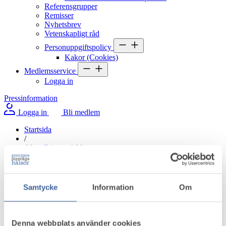
Referensgrupper
Remisser
Nyhetsbrev
Vetenskapligt råd
Personuppgiftspolicy
Kakor (Cookies)
Medlemsservice
Logga in
Pressinformation
Logga in
Bli medlem
Startsida
/
Aktuellt i omvärlden
/
Företagsläkaren avgörande för ett hållbart arbetsliv
Företagsläkaren avgörande för ett
Samtycke
Information
Om
hållbart arbetsliv
Denna webbplats använder cookies