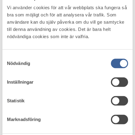
Fredag 29 maj 2026
Vi använder cookies för att vår webbplats ska fungera så
bra som möjligt och för att analysera vår trafik. Som
Källa: Framtidens Karriär – Läkare
användare kan du själv påverka om du vill ge samtycke
Psykisk ohälsa i arbetslivet kan inte lösas när människor redan har
till denna användning av cookies. Det är bara helt
blivit sjuka. Sverige behöver stärka företagshälsovården, säkra
nödvändiga cookies som inte är valfria.
tillgången till läkare med specialitet i arbetsmedicin och arbeta
förebyggande skriver Peter Munck af Rosenschöld vd för Sveriges
Företagshälsor i en debattartikel.
Läs mer
Samtyckesval
Aktuellt i omvärlden
Nödvändig
Höststart i arbetsmiljö­arbetet – skapa struktur,
energi och riktning
Inställningar
Onsdag 5 augusti 2026
Statistik
Var med och forma framtidens arbetsmiljöstandard
Marknadsföring
Tisdag 4 augusti 2026