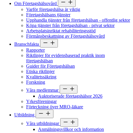
Om Företagshälsovård
Varför företagshälsa är viktig
Företagshälsans tjänster
Upphandla tjänster från företagshälsan - offentlig sektor
Köpa tjänster från företagshälsan - privat sektor
Arbetsplatsinriktat rehabiliteringsstöd
Förmånsbeskattning av Företagshälsovård
Branschfakta
Rapporter
Riktlinjer för evidensbaserad praktik inom
företagshälsan
Guider för Företagshälsan
Etiska riktlinjer
Kvalitetssäkring
Forskning
Våra medlemmar
Auktoriserade företagshälsor 2026
Yrkesföreningar
Förteckning över MRO-läkare
Utbildning
Våra utbildningar
Anmälningsvillkor och information