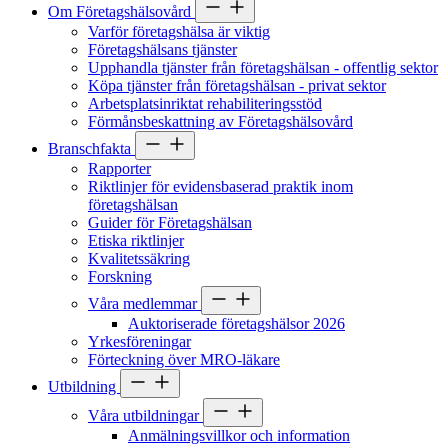
Om Företagshälsovård
Varför företagshälsa är viktig
Företagshälsans tjänster
Upphandla tjänster från företagshälsan - offentlig sektor
Köpa tjänster från företagshälsan - privat sektor
Arbetsplatsinriktat rehabiliteringsstöd
Förmånsbeskattning av Företagshälsovård
Branschfakta
Rapporter
Riktlinjer för evidensbaserad praktik inom
företagshälsan
Guider för Företagshälsan
Etiska riktlinjer
Kvalitetssäkring
Forskning
Våra medlemmar
Auktoriserade företagshälsor 2026
Yrkesföreningar
Förteckning över MRO-läkare
Utbildning
Våra utbildningar
Anmälningsvillkor och information