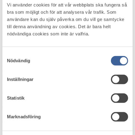
Vi använder cookies för att vår webbplats ska fungera så
Måndag 1 juni 2026
bra som möjligt och för att analysera vår trafik. Som
Källa: Suntarbetsliv
användare kan du själv påverka om du vill ge samtycke
till denna användning av cookies. Det är bara helt
Alkohol, droger och spel om pengar på arbetstid. Det är vanligare än
man kan tro – och kan ge allvarliga konsekvenser för individen,
nödvändiga cookies som inte är valfria.
arbetsmiljön och verksamheten. Men vad kan man göra åt det? Ny
forskning ger råd som kan rädda liv.
Läs mer
Aktuellt i omvärlden
Samtyckesval
Nödvändig
Höststart i arbetsmiljö­arbetet – skapa struktur,
energi och riktning
Inställningar
Onsdag 5 augusti 2026
Statistik
Var med och forma framtidens arbetsmiljöstandard
Marknadsföring
Tisdag 4 augusti 2026
Hybridjobb förbättrar arbetsmiljön visar unik