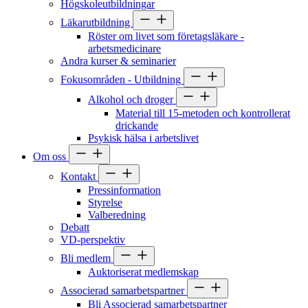
Högskoleutbildningar
Läkarutbildning
Röster om livet som företagsläkare -
arbetsmedicinare
Andra kurser & seminarier
Fokusområden - Utbildning
Alkohol och droger
Material till 15-metoden och kontrollerat
drickande
Psykisk hälsa i arbetslivet
Om oss
Kontakt
Pressinformation
Styrelse
Valberedning
Debatt
VD-perspektiv
Bli medlem
Auktoriserat medlemskap
Associerad samarbetspartner
Bli Associerad samarbetspartner