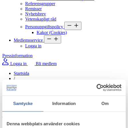
Referensgrupper
Remisser
Nyhetsbrev
Vetenskapligt råd
Personuppgiftspolicy
Kakor (Cookies)
Medlemsservice
Logga in
Pressinformation
Logga in
Bli medlem
Startsida
/
Aktuellt i omvärlden
/
Så kan ni förebygga skadligt bruk på jobbet
Samtycke
Information
Om
Så kan ni förebygga skadligt bruk på
jobbet
Denna webbplats använder cookies