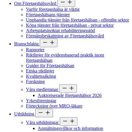
Om Företagshälsovård
Varför företagshälsa är viktig
Företagshälsans tjänster
Upphandla tjänster från företagshälsan - offentlig sektor
Köpa tjänster från företagshälsan - privat sektor
Arbetsplatsinriktat rehabiliteringsstöd
Förmånsbeskattning av Företagshälsovård
Branschfakta
Rapporter
Riktlinjer för evidensbaserad praktik inom
företagshälsan
Guider för Företagshälsan
Etiska riktlinjer
Kvalitetssäkring
Forskning
Våra medlemmar
Auktoriserade företagshälsor 2026
Yrkesföreningar
Förteckning över MRO-läkare
Utbildning
Våra utbildningar
Anmälningsvillkor och information