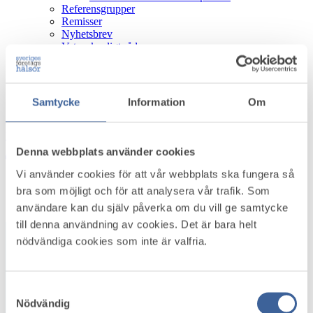
Referensgrupper
Remisser
Nyhetsbrev
Vetenskapligt råd
Personuppgiftspolicy
Kakor (Cookies)
Medlemsservice
Samtycke
Information
Om
Logga in
Pressinformation
Denna webbplats använder cookies
Logga in
Bli medlem
Vi använder cookies för att vår webbplats ska fungera så
Startsida
bra som möjligt och för att analysera vår trafik. Som
/
Hitta företagshälsor
användare kan du själv påverka om du vill ge samtycke
till denna användning av cookies. Det är bara helt
+
nödvändiga cookies som inte är valfria.
−
Samtyckesval
Nödvändig