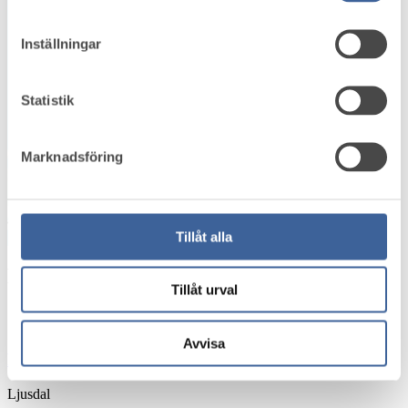
32
8
Inställningar
27
Statistik
179
Marknadsföring
2
154
Tillåt alla
Leaflet
|
Map data ©
Google
Hitta företagshälsor
Tillåt urval
Gävleborg
Avvisa
Priserva AB
Ljusdal