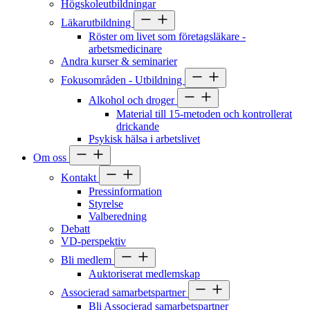
Högskoleutbildningar
Läkarutbildning
Röster om livet som företagsläkare -
arbetsmedicinare
Andra kurser & seminarier
Fokusområden - Utbildning
Alkohol och droger
Material till 15-metoden och kontrollerat
drickande
Psykisk hälsa i arbetslivet
Om oss
Kontakt
Pressinformation
Styrelse
Valberedning
Debatt
VD-perspektiv
Bli medlem
Auktoriserat medlemskap
Associerad samarbetspartner
Bli Associerad samarbetspartner