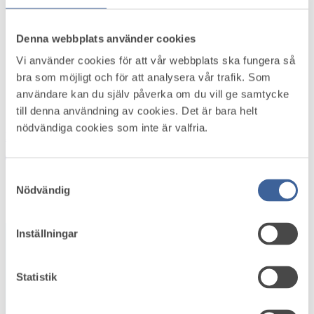
Referensgrupper
Remisser
Nyhetsbrev
Denna webbplats använder cookies
Vetenskapligt råd
Vi använder cookies för att vår webbplats ska fungera så
Personuppgiftspolicy
bra som möjligt och för att analysera vår trafik. Som
Kakor (Cookies)
användare kan du själv påverka om du vill ge samtycke
Medlemsservice
till denna användning av cookies. Det är bara helt
Logga in
nödvändiga cookies som inte är valfria.
Pressinformation
Logga in
Bli medlem
Samtyckesval
Startsida
Nödvändig
/
Hitta företagshälsor
Inställningar
+
−
Statistik