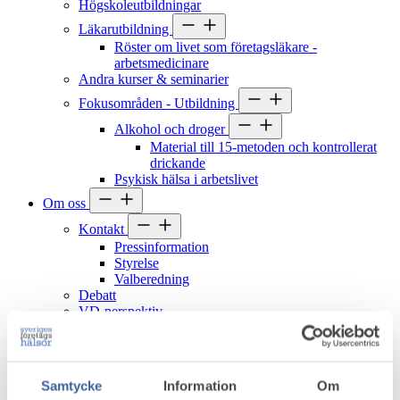
Högskoleutbildningar
Läkarutbildning
Röster om livet som företagsläkare -
arbetsmedicinare
Andra kurser & seminarier
Fokusområden - Utbildning
Alkohol och droger
Material till 15-metoden och kontrollerat
drickande
Psykisk hälsa i arbetslivet
Om oss
Kontakt
Pressinformation
Styrelse
Valberedning
Debatt
VD-perspektiv
Bli medlem
Auktoriserat medlemskap
Associerad samarbetspartner
Samtycke
Information
Om
Bli Associerad samarbetspartner