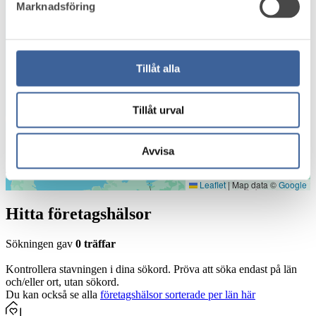
32
Marknadsföring
8
27
Tillåt alla
179
Tillåt urval
2
154
Avvisa
Leaflet
|
Map data ©
Google
Hitta företagshälsor
Sökningen gav
0 träffar
Kontrollera stavningen i dina sökord. Pröva att söka endast på län
och/eller ort, utan sökord.
Du kan också se alla
företagshälsor sorterade per län här