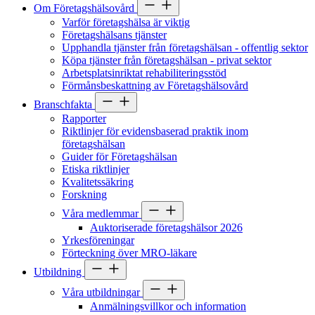
Om Företagshälsovård
Varför företagshälsa är viktig
Företagshälsans tjänster
Upphandla tjänster från företagshälsan - offentlig sektor
Köpa tjänster från företagshälsan - privat sektor
Arbetsplatsinriktat rehabiliteringsstöd
Förmånsbeskattning av Företagshälsovård
Branschfakta
Rapporter
Riktlinjer för evidensbaserad praktik inom
företagshälsan
Guider för Företagshälsan
Etiska riktlinjer
Kvalitetssäkring
Forskning
Våra medlemmar
Auktoriserade företagshälsor 2026
Yrkesföreningar
Förteckning över MRO-läkare
Utbildning
Våra utbildningar
Anmälningsvillkor och information