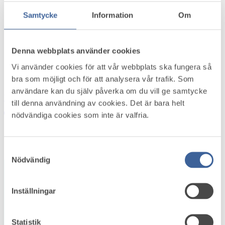
Referensgrupper
Samtycke
Information
Om
Remisser
Nyhetsbrev
Vetenskapligt råd
Personuppgiftspolicy
Denna webbplats använder cookies
Kakor (Cookies)
Vi använder cookies för att vår webbplats ska fungera så
Medlemsservice
bra som möjligt och för att analysera vår trafik. Som
Logga in
användare kan du själv påverka om du vill ge samtycke
Pressinformation
till denna användning av cookies. Det är bara helt
Logga in
Bli medlem
nödvändiga cookies som inte är valfria.
Startsida
/
Hitta företagshälsor
Samtyckesval
Nödvändig
+
−
Inställningar
Statistik