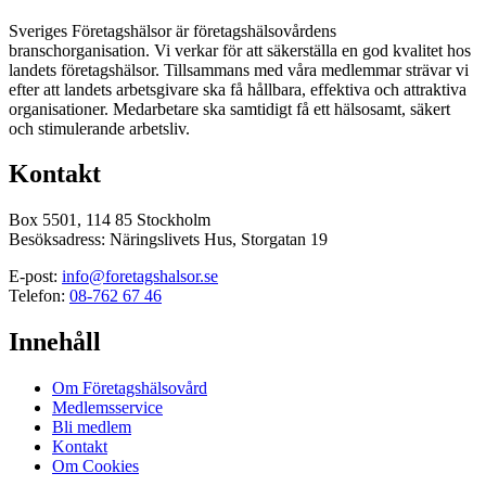
Sveriges Företagshälsor är företagshälsovårdens
branschorganisation. Vi verkar för att säkerställa en god kvalitet hos
landets företagshälsor. Tillsammans med våra medlemmar strävar vi
efter att landets arbetsgivare ska få hållbara, effektiva och attraktiva
organisationer. Medarbetare ska samtidigt få ett hälsosamt, säkert
och stimulerande arbetsliv.
Kontakt
Box 5501, 114 85 Stockholm
Besöksadress: Näringslivets Hus, Storgatan 19
E-post:
info@foretagshalsor.se
Telefon:
08-762 67 46
Innehåll
Om Företagshälsovård
Medlemsservice
Bli medlem
Kontakt
Om Cookies