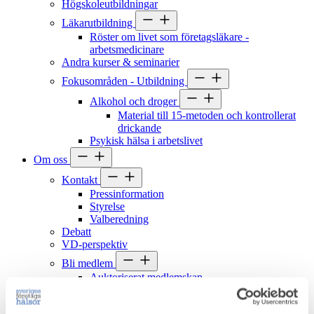
Högskoleutbildningar
Läkarutbildning
Röster om livet som företagsläkare -
arbetsmedicinare
Andra kurser & seminarier
Fokusområden - Utbildning
Alkohol och droger
Material till 15-metoden och kontrollerat
drickande
Psykisk hälsa i arbetslivet
Om oss
Kontakt
Pressinformation
Styrelse
Valberedning
Debatt
VD-perspektiv
Bli medlem
Auktoriserat medlemskap
Associerad samarbetspartner
Bli Associerad samarbetspartner