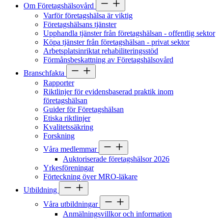
Om Företagshälsovård
Varför företagshälsa är viktig
Företagshälsans tjänster
Upphandla tjänster från företagshälsan - offentlig sektor
Köpa tjänster från företagshälsan - privat sektor
Arbetsplatsinriktat rehabiliteringsstöd
Förmånsbeskattning av Företagshälsovård
Branschfakta
Rapporter
Riktlinjer för evidensbaserad praktik inom
företagshälsan
Guider för Företagshälsan
Etiska riktlinjer
Kvalitetssäkring
Forskning
Våra medlemmar
Auktoriserade företagshälsor 2026
Yrkesföreningar
Förteckning över MRO-läkare
Utbildning
Våra utbildningar
Anmälningsvillkor och information