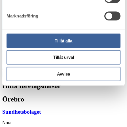
32
8
Marknadsföring
27
Tillåt alla
179
2
154
Tillåt urval
Avvisa
Leaflet
|
Map data ©
Google
Hitta företagshälsor
Örebro
Sundhetsbolaget
Nora